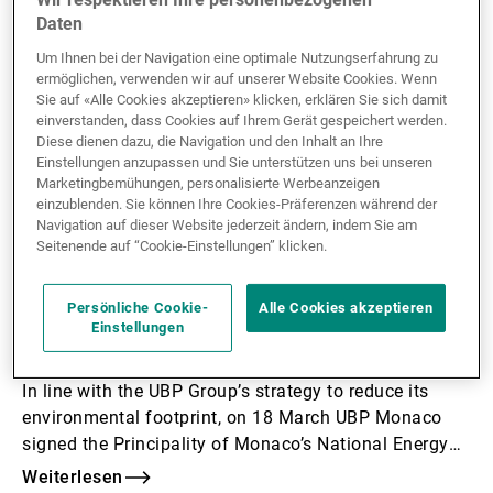
Daten
Um Ihnen bei der Navigation eine optimale Nutzungserfahrung zu
ermöglichen, verwenden wir auf unserer Website Cookies. Wenn
Sie auf «Alle Cookies akzeptieren» klicken, erklären Sie sich damit
einverstanden, dass Cookies auf Ihrem Gerät gespeichert werden.
Diese dienen dazu, die Navigation und den Inhalt an Ihre
Einstellungen anzupassen und Sie unterstützen uns bei unseren
Marketingbemühungen, personalisierte Werbeanzeigen
einzublenden. Sie können Ihre Cookies-Präferenzen während der
15.05.2020
CORPORATE
Navigation auf dieser Website jederzeit ändern, indem Sie am
Seitenende auf “Cookie-Einstellungen” klicken.
UBP Monaco becomes energy
transition player in the
Persönliche Cookie-
Alle Cookies akzeptieren
Einstellungen
Principality
In line with the UBP Group’s strategy to reduce its
environmental footprint, on 18 March UBP Monaco
signed the Principality of Monaco’s National Energy
Transition Pact.
Weiterlesen