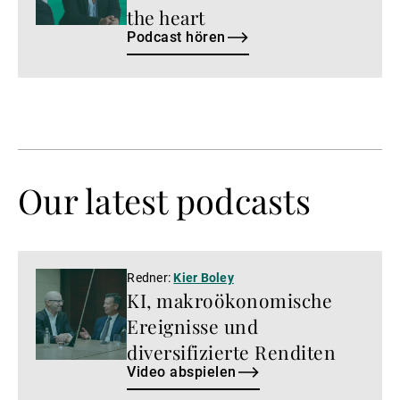
the heart
Podcast hören
Our latest podcasts
Video
Redner:
Kier Boley
KI, makroökonomische
abspielen
Ereignisse und
diversifizierte Renditen
Video abspielen