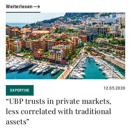
Strategie.
Weiterlesen
Weiterlesen
12.05.2020
EXPERTISE
“UBP trusts in private markets,
less correlated with traditional
assets”