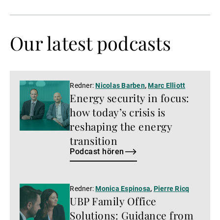
Our latest podcasts
Podcast
Redner:
Nicolas Barben
,
Marc Elliott
Energy security in focus:
hören
how today’s crisis is
reshaping the energy
transition
Podcast hören
Podcast
Redner:
Monica Espinosa
,
Pierre Ricq
UBP Family Office
hören
Solutions: Guidance from