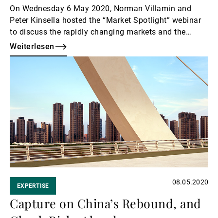
On Wednesday 6 May 2020, Norman Villamin and
Peter Kinsella hosted the “Market Spotlight” webinar
to discuss the rapidly changing markets and the
opportunities and risks they present.
Weiterlesen
Weiterlesen
08.05.2020
EXPERTISE
Capture on China’s Rebound, and