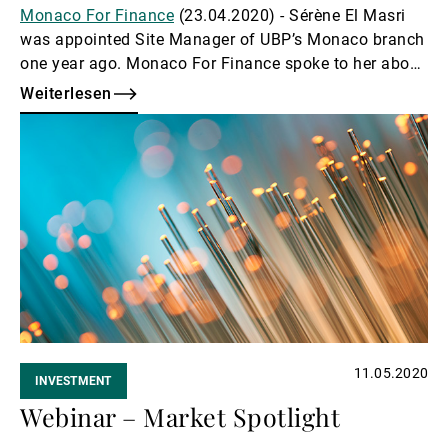
Monaco For Finance
(23.04.2020) - Sérène El Masri
was appointed Site Manager of UBP’s Monaco branch
one year ago. Monaco For Finance spoke to her about
her impressions of Monaco as a financial centre.
Weiterlesen
Weiterlesen
11.05.2020
INVESTMENT
Webinar – Market Spotlight