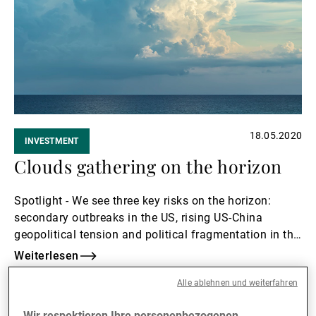
18.05.2020
INVESTMENT
Clouds gathering on the horizon
Spotlight - We see three key risks on the horizon:
secondary outbreaks in the US, rising US-China
geopolitical tension and political fragmentation in the
Euro area
Weiterlesen
Weiterlesen
Alle ablehnen und weiterfahren
Wir respektieren Ihre personenbezogenen