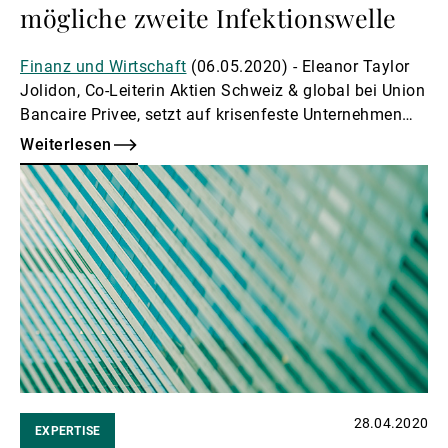
mögliche zweite Infektionswelle
Finanz und Wirtschaft
(06.05.2020) - Eleanor Taylor
Jolidon, Co-Leiterin Aktien Schweiz & global bei Union
Bancaire Privee, setzt auf krisenfeste Unternehmen
und warnt vor zu viel Optimismus.
Weiterlesen
Weiterlesen
28.04.2020
EXPERTISE