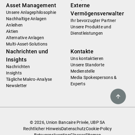
Asset Management
Externe
Unsere Anlagephilosophie
Vermögensverwalter
Nachhaltige Anlagen
Ihr bevorzugter Partner
Anleihen
Unsere Produkte und
Aktien
Dienstleistungen
Alternative Anlagen
Multi-Asset-Solutions
Nachrichten und
Kontakte
Uns kontaktieren
Insights
Unsere Standorte
Nachrichten
Medienstelle
Insights
Media Spokespersons &
Tägliche Makro-Analyse
Experts
Newsletter
© 2026, Union Bancaire Privée, UBP SA
Rechtlicher Hinweis
Datenschutz
Cookie-Policy
Betrugsprävention
Glossar
Sitemap