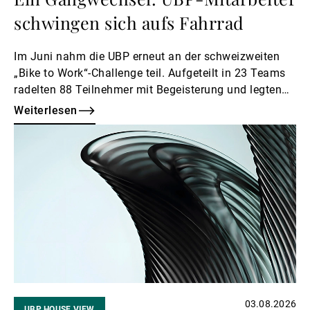
schwingen sich aufs Fahrrad
Im Juni nahm die UBP erneut an der schweizweiten
„Bike to Work“-Challenge teil. Aufgeteilt in 23 Teams
radelten 88 Teilnehmer mit Begeisterung und legten
gemeinsam 18.500 Kilometer zurück.
Weiterlesen
Weiterlesen
03.08.2026
UBP HOUSE VIEW