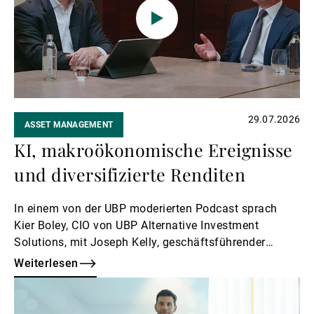
29.07.2026
ASSET MANAGEMENT
KI, makroökonomische Ereignisse
und diversifizierte Renditen
In einem von der UBP moderierten Podcast sprach
Kier Boley, CIO von UBP Alternative Investment
Solutions, mit Joseph Kelly, geschäftsführender
Gesellschafter bei Campbell, über zwei Themen, die
Weiterlesen
derzeit die Gespräche mit Anlegern prägen: den
Weiterlesen
Aufstieg der künstlichen Intelligenz und die
Herausforderung, sich in einem unvorhersehbaren