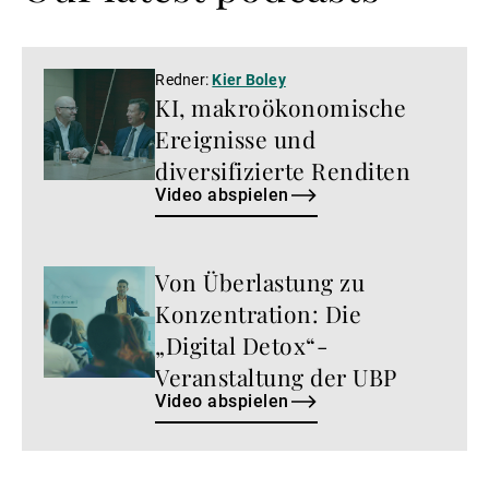
Video
Redner:
Kier Boley
KI, makroökonomische
abspielen
Ereignisse und
diversifizierte Renditen
Video abspielen
Von Überlastung zu
Video
abspielen
Konzentration: Die
„Digital Detox“-
Veranstaltung der UBP
Video abspielen