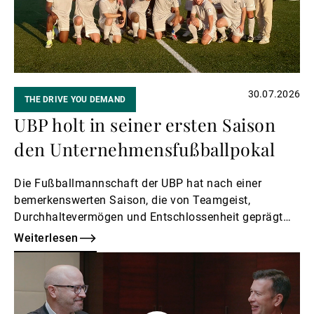
30.07.2026
THE DRIVE YOU DEMAND
UBP holt in seiner ersten Saison
den Unternehmensfußballpokal
Die Fußballmannschaft der UBP hat nach einer
bemerkenswerten Saison, die von Teamgeist,
Durchhaltevermögen und Entschlossenheit geprägt
war, den Titel in der Liga D der Meisterschaft der
Weiterlesen
Genfer Unternehmensfußballliga gewonnen.
Weiterlesen