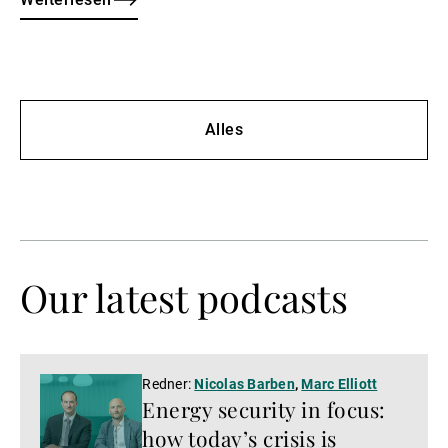
körperliche und geistige Gesundheit zu achten.
Alles
Our latest podcasts
Podcast
Redner:
Nicolas Barben
,
Marc Elliott
Energy security in focus:
hören
how today’s crisis is