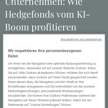
Unternehmen: Wie
Hedgefonds vom KI-
Boom profitieren
Alle ablehnen und weiterfahren
Künstliche Intelligenz war einer der wichtigsten
Markttreiber und hat nicht nur die Wertentwicklung
Wir respektieren Ihre personenbezogenen
traditioneller Anlagen, sondern auch die von
Daten
alternativen Instrumenten wie Hedgefonds mit
Engagement in diesem Sektor gestützt. Hier gibt Kier
Um Ihnen bei der Navigation eine optimale Nutzungserfahrung zu
ermöglichen, verwenden wir auf unserer Website Cookies. Wenn
Boley, Co-Leiter und CIO von UBP Alternative
Sie auf «Alle Cookies akzeptieren» klicken, erklären Sie sich damit
Investment Solutions (AIS), Einblicke in dieses
einverstanden, dass Cookies auf Ihrem Gerät gespeichert werden.
Thema.
Diese dienen dazu, die Navigation und den Inhalt an Ihre
Einstellungen anzupassen und Sie unterstützen uns bei unseren
Marketingbemühungen, personalisierte Werbeanzeigen
einzublenden. Sie können Ihre Cookies-Präferenzen während der
Weiterlesen
Navigation auf dieser Website jederzeit ändern, indem Sie am
Seitenende auf “Cookie-Einstellungen” klicken.