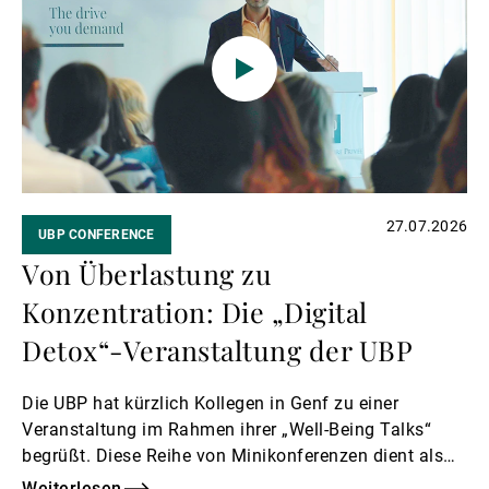
makroökonomischen Umfeld zurechtzufinden.
27.07.2026
UBP CONFERENCE
Von Überlastung zu
Konzentration: Die „Digital
Detox“-Veranstaltung der UBP
Die UBP hat kürzlich Kollegen in Genf zu einer
Veranstaltung im Rahmen ihrer „Well-Being Talks“
begrüßt. Diese Reihe von Minikonferenzen dient als
Forum, das den Mitarbeitern helfen soll, auf ihre
Weiterlesen