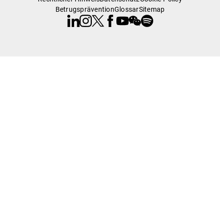
Betrugsprävention
Glossar
Sitemap
Linkedin
Instagram
X
Facebook
Youtube
WeChat
Spotify