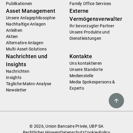
Publikationen
Family Office Services
Asset Management
Externe
Unsere Anlagephilosophie
Vermögensverwalter
Nachhaltige Anlagen
Ihr bevorzugter Partner
Anleihen
Unsere Produkte und
Aktien
Dienstleistungen
Alternative Anlagen
Multi-Asset-Solutions
Nachrichten und
Kontakte
Uns kontaktieren
Insights
Unsere Standorte
Nachrichten
Medienstelle
Insights
Media Spokespersons &
Tägliche Makro-Analyse
Experts
Newsletter
© 2026, Union Bancaire Privée, UBP SA
Rechtlicher Hinweis
Datenschutz
Cookie-Policy