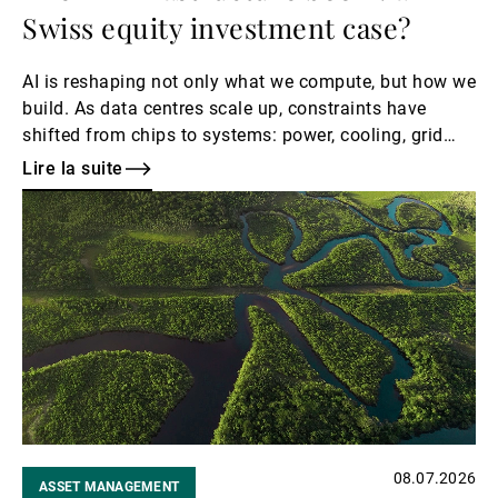
Swiss equity investment case?
AI is reshaping not only what we compute, but how we
build. As data centres scale up, constraints have
shifted from chips to systems: power, cooling, grid
capacity, and precision engineering.
Lire la suite
Lire
la
suite
08.07.2026
ASSET MANAGEMENT