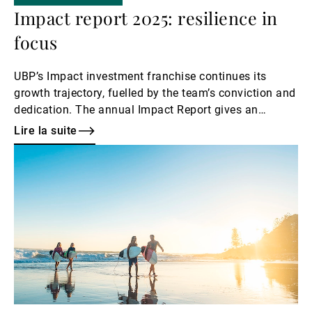
Impact report 2025: resilience in
focus
UBP’s Impact investment franchise continues its
growth trajectory, fuelled by the team’s conviction and
dedication. The annual Impact Report gives an
overview of their activities and achievements in 2025.
Lire la suite
Lire
la
suite