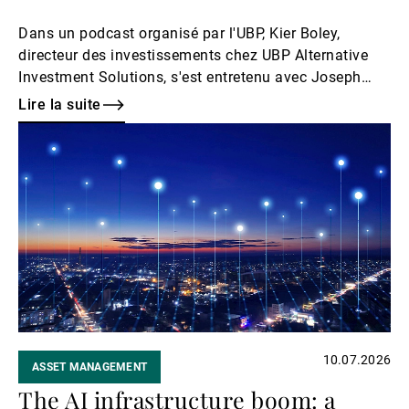
Dans un podcast organisé par l'UBP, Kier Boley,
directeur des investissements chez UBP Alternative
Investment Solutions, s'est entretenu avec Joseph
Kelly, associé gérant chez Campbell, au sujet de deux
Lire la suite
thèmes qui animent actuellement les discussions
Lire
avec les investisseurs : l'essor de l'intelligence
la
artificielle et le défi que représente la gestion d'un
suite
environnement macroéconomique imprévisible.
10.07.2026
ASSET MANAGEMENT
The AI infrastructure boom: a