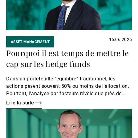
16.06.2026
ASSET MANAGEMENT
Pourquoi il est temps de mettre le
cap sur les hedge funds
Dans un portefeuille “équilibré” traditionnel, les
actions pèsent souvent 50% ou moins de l’allocation.
Pourtant, l’analyse par facteurs révèle que près de
80% du risque vient du facteur actions.
Lire la suite
Lire
la
suite