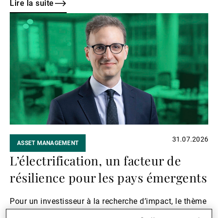
instruments alternatifs tels que les fonds spéculatifs
Lire la suite
exposés à ce secteur. Kier Boley, codirecteur et
Lire
directeur des investissements d'UBP Alternative
la
Investment Solutions (AIS), nous livre ici son point de
suite
vue sur la question.
31.07.2026
ASSET MANAGEMENT
L’électrification, un facteur de
résilience pour les pays émergents
Pour un investisseur à la recherche d’impact, le thème
de l’électrification a toujours occupé une place