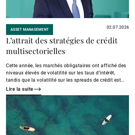
02.07.2026
ASSET MANAGEMENT
L’attrait des stratégies de crédit
multisectorielles
Cette année, les marchés obligataires ont affiché des
niveaux élevés de volatilité sur les taux d’intérêt,
tandis que la volatilité sur les spreads de crédit est
restée plus modérée.
Lire la suite
Lire
la
suite