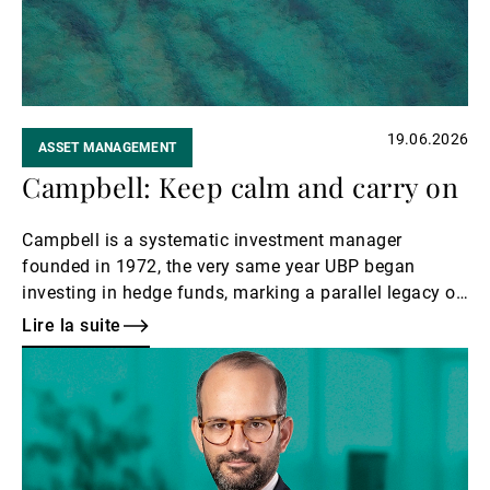
19.06.2026
ASSET MANAGEMENT
Campbell: Keep calm and carry on
Campbell is a systematic investment manager
founded in 1972, the very same year UBP began
investing in hedge funds, marking a parallel legacy of
early innovation in alternative strategies.
Lire la suite
Lire
la
suite