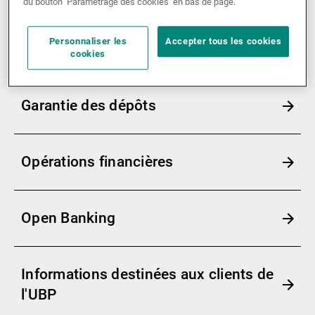
Services
du bouton ’Paramétrage des cookies’ en bas de page.
Personnaliser les
Accepter tous les cookies
Digital Onboarding
cookies
Garantie des dépôts
Opérations financières
Open Banking
Informations destinées aux clients de
l'UBP