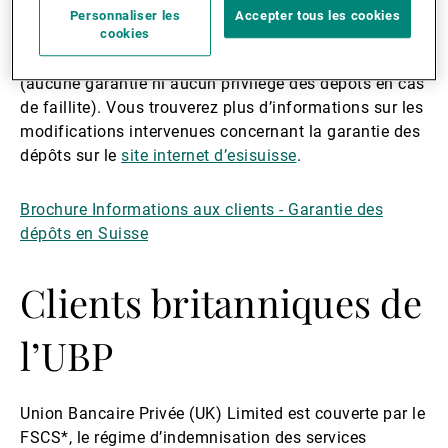
sera désormais traitée au regard de la garantie
Personnaliser les
Accepter tous les cookies
comme un propre client à part entière. Par ailleurs, les
cookies
«intermédiaires financiers» ne sont plus protégés
(aucune garantie ni aucun privilège des dépôts en cas
de faillite). Vous trouverez plus d’informations sur les
modifications intervenues concernant la garantie des
dépôts sur le
site internet d’esisuisse
.
Brochure Informations aux clients - Garantie des
dépôts en Suisse
Clients britanniques de
l’UBP
Union Bancaire Privée (UK) Limited est couverte par le
FSCS*, le régime d’indemnisation des services