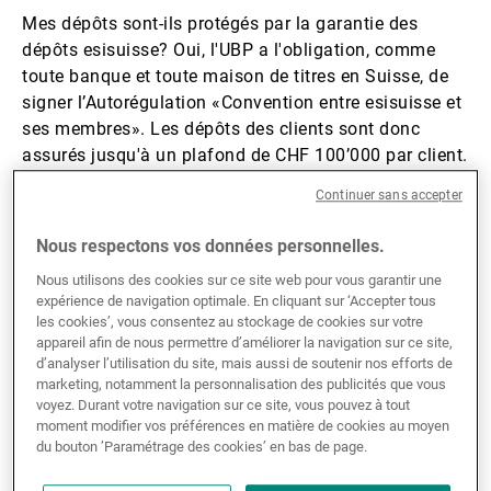
Mes dépôts sont-ils protégés par la garantie des
Gérants de fortune indépendants
dépôts esisuisse? Oui, l'UBP a l'obligation, comme
toute banque et toute maison de titres en Suisse, de
signer l’Autorégulation «Convention entre esisuisse et
Actualités
ses membres». Les dépôts des clients sont donc
assurés jusqu'à un plafond de CHF 100’000 par client.
Sont également considérées comme dépôts les
Continuer sans accepter
obligations de caisse déposées auprès de la banque
Contacts
émettrice au nom du déposant. C'est esisuisse, dont le
Nous respectons vos données personnelles.
fonctionnement est expliqué en détail à l'adresse
Nous utilisons des cookies sur ce site web pour vous garantir une
https://www.esisuisse.ch/fr
, qui assure la garantie
expérience de navigation optimale. En cliquant sur ‘Accepter tous
des dépôts en Suisse.
les cookies’, vous consentez au stockage de cookies sur votre
appareil afin de nous permettre d’améliorer la navigation sur ce site,
d’analyser l’utilisation du site, mais aussi de soutenir nos efforts de
er
A compter du 1
janvier 2023, la protection des avoirs
marketing, notamment la personnalisation des publicités que vous
sur les comptes gérés par des banques (garantie des
voyez. Durant votre navigation sur ce site, vous pouvez à tout
dépôts) évolue pour des clients spécifiques.
moment modifier vos préférences en matière de cookies au moyen
du bouton ’Paramétrage des cookies’ en bas de page.
Notamment, lorsque plusieurs personnes sont
titulaires en commun d’un compte, cette communauté