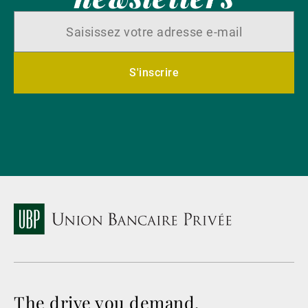
S'inscrire
The drive you demand.