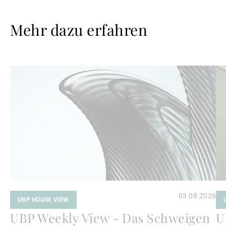
Mehr dazu erfahren
Weiterlesen
We
03.08.2026
UBP HOUSE VIEW
UBP Weekly View - Das Schweigen
U