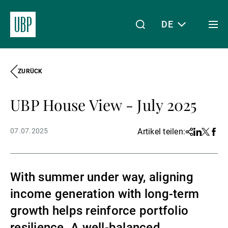
DE
Togg
men
ZURÜCK
Linkedin
Instagram
X
Facebook
Youtube
WeChat
Spotify
Mein Zugang
UBP House View - July 2025
Über uns
07.07.2025
Artikel teilen:
Share
Linkedin
Twitter
Face
Wealth Management
With summer under way, aligning
income generation with long-term
Asset Management
growth helps reinforce portfolio
resilience. A well-balanced