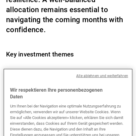
allocation remains essential to
Externe Vermögensverwalter
navigating the coming months with
confidence.
Nachrichten und Insights
Key investment themes
Kontakte
Confident outlook and balanced portfolio
Alle ablehnen und weiterfahren
positioning
Selective fixed income exposure on high-yield
Wir respektieren Ihre personenbezogenen
Renewed preference for US equities amid
Daten
receding risks, favouring technology sector
Um Ihnen bei der Navigation eine optimale Nutzungserfahrung zu
Swiss real estate as fixed income alternative
ermöglichen, verwenden wir auf unserer Website Cookies. Wenn
for CHF investors
Sie auf «Alle Cookies akzeptieren» klicken, erklären Sie sich damit
einverstanden, dass Cookies auf Ihrem Gerät gespeichert werden.
Diese dienen dazu, die Navigation und den Inhalt an Ihre
Einstellungen anzupassen und Sie unterstützen uns bei unseren