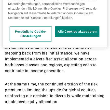
Download the brochure
Marketingbemühungen, personalisierte Werbeanzeigen
einzublenden. Sie können Ihre Cookies-Präferenzen während der
Navigation auf dieser Website jederzeit ändern, indem Sie am
A balanced approach
Seitenende auf “Cookie-Einstellungen” klicken.
The strategy we adopted over the past few months –
Persönliche Cookie-
Alle Cookies akzeptieren
a blend of tactical and hedging positions – has
Einstellungen
performed well in navigating the market volatility
stemming from tariff tensions. With Trump now
stepping back from his initial stance, we have
implemented a diversified asset allocation across
both asset classes and regions, expecting each to
contribute to income generation.
At the same time, the continued erosion of the risk
premium is limiting the upside for global equities,
reinforcing our decision to diversify while maintaining
a balanced equity allocation.