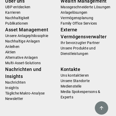
Über uns
Wealth Management
UBP entdecken
Massgeschneiderte Lösungen
Karrieren
Anlagelösungen
Nachhaltigkeit
Vermögensplanung
Publikationen
Family Office Services
Asset Management
Externe
Unsere Anlagephilosophie
Vermögensverwalter
Nachhaltige Anlagen
Ihr bevorzugter Partner
Anleihen
Unsere Produkte und
Aktien
Dienstleistungen
Alternative Anlagen
Multi-Asset-Solutions
Nachrichten und
Kontakte
Uns kontaktieren
Insights
Unsere Standorte
Nachrichten
Medienstelle
Insights
Media Spokespersons &
Tägliche Makro-Analyse
Experts
Newsletter