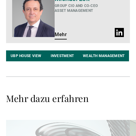
GROUP CIO AND CO-CEO
ASSET MANAGEMENT
LinkedIn
Mehr
Profil
UBP HOUSE VIEW
INVESTMENT
WEALTH MANAGEMENT
Mehr dazu erfahren
Weiterlesen
We