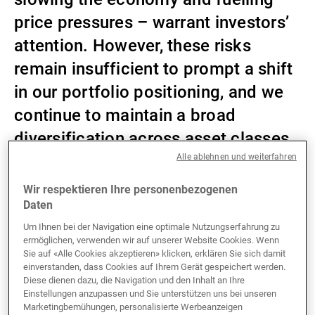
price pressures – warrant investors’
Externe Vermögensverwalter
attention. However, these risks
remain insufficient to prompt a shift
Nachrichten und Insights
in our portfolio positioning, and we
continue to maintain a broad
diversification across asset classes.
Kontakte
Alle ablehnen und weiterfahren
Wir respektieren Ihre personenbezogenen
Key investment themes
Daten
Um Ihnen bei der Navigation eine optimale Nutzungserfahrung zu
Technology and utility equities provide the
ermöglichen, verwenden wir auf unserer Website Cookies. Wenn
strongest visibility
Sie auf «Alle Cookies akzeptieren» klicken, erklären Sie sich damit
einverstanden, dass Cookies auf Ihrem Gerät gespeichert werden.
Our highest convictions in fixed income remain
Diese dienen dazu, die Navigation und den Inhalt an Ihre
mortgage-backed securities (MBS), senior
Einstellungen anzupassen und Sie unterstützen uns bei unseren
loans and AT1s
Marketingbemühungen, personalisierte Werbeanzeigen