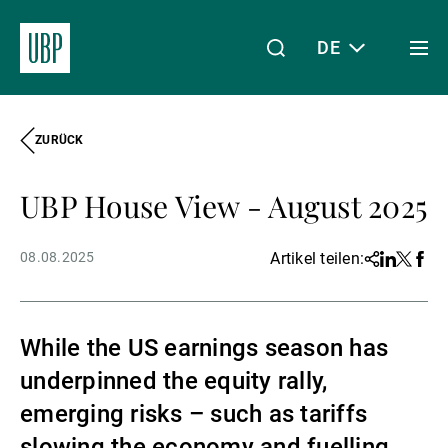
DE
Togg
men
ZURÜCK
Linkedin
Instagram
X
Facebook
Youtube
WeChat
Spotify
Mein Zugang
UBP House View - August 2025
Über uns
08.08.2025
Artikel teilen:
Share
Linkedin
Twitter
Face
Wealth Management
While the US earnings season has
underpinned the equity rally,
Asset Management
emerging risks – such as tariffs
slowing the economy and fuelling