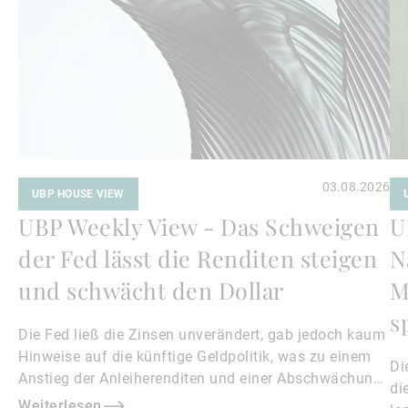
03.08.2026
UBP HOUSE VIEW
UBP Weekly View - Das Schweigen
U
der Fed lässt die Renditen steigen
N
und schwächt den Dollar
M
s
Die Fed ließ die Zinsen unverändert, gab jedoch kaum
Hinweise auf die künftige Geldpolitik, was zu einem
Di
Anstieg der Anleiherenditen und einer Abschwächung
di
des Dollars führte.
Weiterlesen