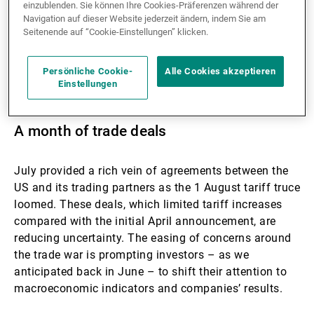
The broader trend points to sustained US dollar
einzublenden. Sie können Ihre Cookies-Präferenzen während der
Navigation auf dieser Website jederzeit ändern, indem Sie am
weakness
Seitenende auf “Cookie-Einstellungen” klicken.
Gold’s secular rally still has room to run
Persönliche Cookie-
Alle Cookies akzeptieren
Einstellungen
Download the brochure
A month of trade deals
July provided a rich vein of agreements between the
US and its trading partners as the 1 August tariff truce
loomed. These deals, which limited tariff increases
compared with the initial April announcement, are
reducing uncertainty. The easing of concerns around
the trade war is prompting investors – as we
anticipated back in June – to shift their attention to
macroeconomic indicators and companies’ results.