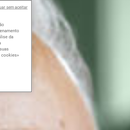
uar sem aceitar
ção
azenamento
lise da
a
 suas
e cookies»