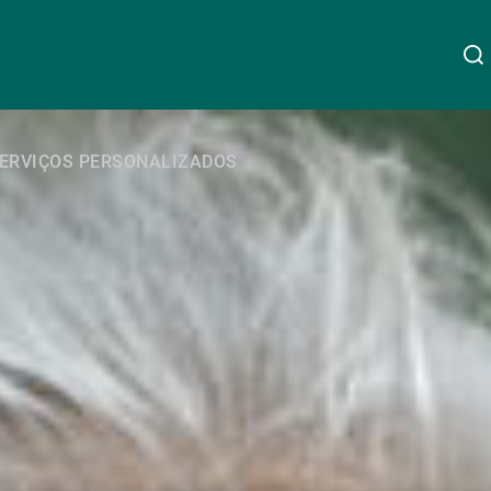
Acerca da UBP
ERVIÇOS PERSONALIZADOS
Linkedin
Instagram
X
Facebook
Youtube
WeChat
Spotify
Gestão de património
Gestão de ativos
Gestores de ativos externos