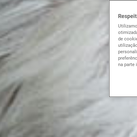
Respeit
Utilizam
otimizad
de cookie
utilizaçã
personali
preferên
na parte 