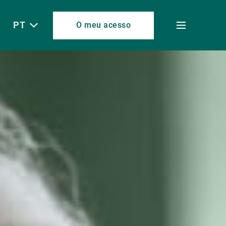
PT
O meu acesso
Toggle
menu