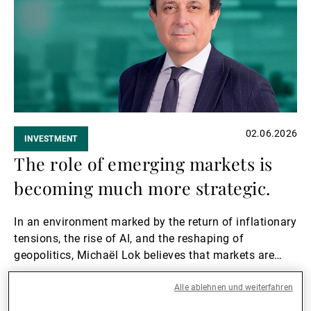
02.06.2026
INVESTMENT
The role of emerging markets is
becoming much more strategic.
In an environment marked by the return of inflationary
tensions, the rise of AI, and the reshaping of
geopolitics, Michaël Lok believes that markets are
entering a new cycle.
Weiterlesen
Alle ablehnen und weiterfahren
Weiterlesen