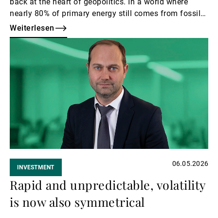
back at the heart of geopolitics. In a world where
nearly 80% of primary energy still comes from fossil
fuels, recent conflicts and supply disruptions have
Weiterlesen
exposed vulnerabilities – but they’re also catalysing
Weiterlesen
change.
06.05.2026
INVESTMENT
Rapid and unpredictable, volatility
is now also symmetrical