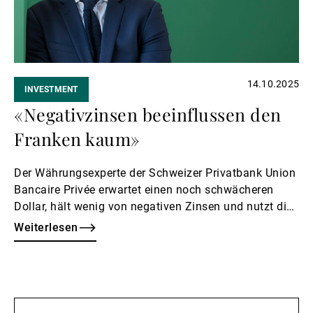
14.10.2025
INVESTMENT
«Negativzinsen beeinflussen den
Franken kaum»
Der Währungsexperte der Schweizer Privatbank Union
Bancaire Privée erwartet einen noch schwächeren
Dollar, hält wenig von negativen Zinsen und nutzt die
niedrige Volatilität am Markt.
Weiterlesen