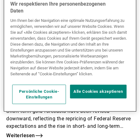
Wir respektieren Ihre personenbezogenen
Daten
Um Ihnen bei der Navigation eine optimale Nutzungserfahrung zu
ermöglichen, verwenden wir auf unserer Website Cookies. Wenn
Sie auf «Alle Cookies akzeptieren» klicken, erklären Sie sich damit
einverstanden, dass Cookies auf Ihrem Gerät gespeichert werden.
Diese dienen dazu, die Navigation und den Inhalt an Ihre
Einstellungen anzupassen und Sie unterstützen uns bei unseren
Marketingbemühungen, personalisierte Werbeanzeigen
einzublenden. Sie können Ihre Cookies-Präferenzen während der
Navigation auf dieser Website jederzeit ändern, indem Sie am
29.05.2026
Seitenende auf “Cookie-Einstellungen” klicken.
INVESTMENT
Real yields, flows, and geopolitics:
Persönliche Cookie-
Alle Cookies akzeptieren
What’s driving gold now
Einstellungen
Short-term gold forecasts have been revised
downward, reflecting the repricing of Federal Reserve
expectations and the rise in short- and long-term
interest rates observed in recent weeks.
Weiterlesen