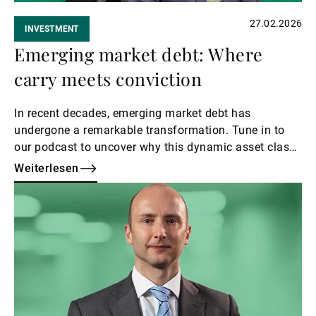
27.02.2026
INVESTMENT
Emerging market debt: Where
carry meets conviction
In recent decades, emerging market debt has
undergone a remarkable transformation. Tune in to
our podcast to uncover why this dynamic asset class
deserves your attention, and which segments our
Weiterlesen
experts favour.
Weiterlesen