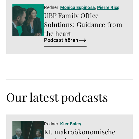
Podcast
Redner:
Monica Espinosa
,
Pierre Ricq
UBP Family Office
hören
Solutions: Guidance from
the heart
Podcast hören
Our latest podcasts
Video
Redner:
Kier Boley
KI, makroökonomische
abspielen