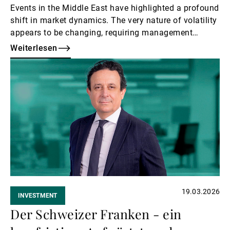
Events in the Middle East have highlighted a profound
shift in market dynamics. The very nature of volatility
appears to be changing, requiring management
strategies to adapt.
Weiterlesen
Weiterlesen
19.03.2026
INVESTMENT
Der Schweizer Franken - ein