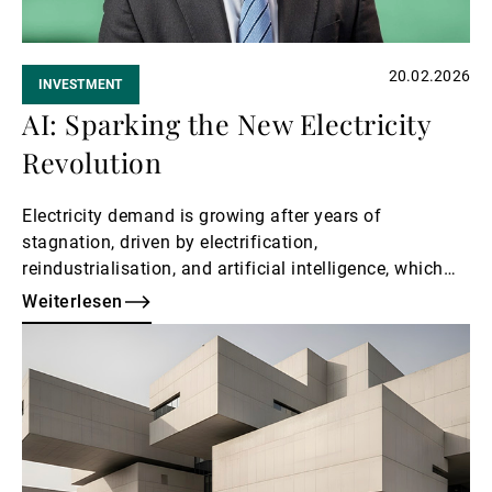
20.02.2026
INVESTMENT
AI: Sparking the New Electricity
Revolution
Electricity demand is growing after years of
stagnation, driven by electrification,
reindustrialisation, and artificial intelligence, which
are outpacing infrastructure expansion.
Weiterlesen
Weiterlesen