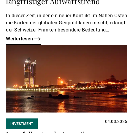
langfristiger Aufwärtstrend
In dieser Zeit, in der ein neuer Konflikt im Nahen Osten
die Karten der globalen Geopolitik neu mischt, erlangt
der Schweizer Franken besondere Bedeutung
angesichts seines Status als führende
Weiterlesen
Reservewährung. Die strukturelle Stärke des Frankens
Weiterlesen
hat jedoch auch eine Kehrseite.
04.03.2026
INVESTMENT