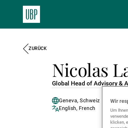
ZURÜCK
Nicolas L
Global Head of Advisory & A
Geneva, Schweiz
Wir res
English, French
Um Ihnen
verwende
klicken, 