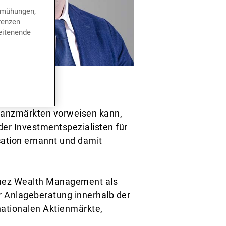
bemühungen,
renzen
eitenende
nanzmärkten vorweisen kann,
er Investmentspezialisten für
cation ernannt und damit
osuez Wealth Management als
r Anlageberatung innerhalb der
rnationalen Aktienmärkte,