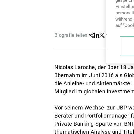
gespeiche
Einstell
personal
während d
auf “Cook
Biografie teilen:
Teilen
Linkedin
Twitter
Facebook
Nicolas Laroche, der über 18 
übernahm im Juni 2016 als Glob
die Anleihe- und Aktienmärkte.
Mitglied im globalen Investmen
Vor seinem Wechsel zur UBP wa
Berater und Portfoliomanager f
Private Banking-Sparte von BNP 
thematischen Analyse und Titel