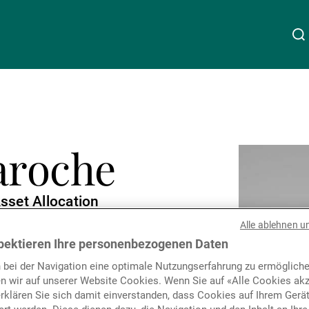
Über uns
Linkedin
Instagram
X
Facebook
Youtube
WeChat
Spotify
aroche
Wealth Management
sset Allocation
Asset Management
Alle ablehnen u
pektieren Ihre personenbezogenen Daten
Externe Vermögensverwalter
 bei der Navigation eine optimale Nutzungserfahrung zu ermögliche
n wir auf unserer Website Cookies. Wenn Sie auf «Alle Cookies akz
erklären Sie sich damit einverstanden, dass Cookies auf Ihrem Gerä