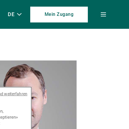
DE
Mein Zugang
Toggle
menu
nd weiterfahren
n,
eptieren»
t