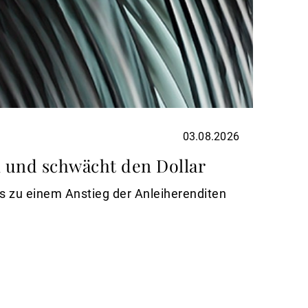
03.08.2026
UBP H
n und schwächt den Dollar
UBP 
spru
as zu einem Anstieg der Anleiherenditen
Die es
höchste
Zinser
Weiterl