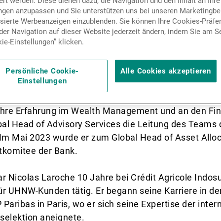
rt werden. Diese dienen dazu, die Navigation und den Inhalt an Ihre
Nachrichten und Insights
ungen anzupassen und Sie unterstützen uns bei unseren Marketing
isierte Werbeanzeigen einzublenden. Sie können Ihre Cookies-Präfe
er Navigation auf dieser Website jederzeit ändern, indem Sie am S
ie-Einstellungen” klicken.
Kontakte
Persönliche Cookie-
Alle Cookies akzeptieren
Einstellungen
Jahre Erfahrung im Wealth Management und an den Fi
al Head of Advisory Services die Leitung des Teams d
 Im Mai 2023 wurde er zum Global Head of Asset Allo
tkomitee der Bank.
r Nicolas Laroche 10 Jahre bei Crédit Agricole Ind
ür UHNW-Kunden tätig. Er begann seine Karriere in de
Paribas in Paris, wo er sich seine Expertise der inte
selektion aneignete.