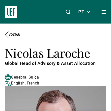
PT
Togg
men
VOLTAR
Linkedin
Instagram
X
Facebook
Youtube
WeChat
Spotify
O meu acesso
Nicolas Laroche
Acerca da UBP
Global Head of Advisory & Asset Allocation
Genebra, Suíça
Gestão de património
English, French
Gestão de ativos