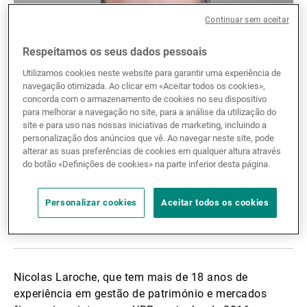
Gestores de ativos externos
Continuar sem aceitar
Respeitamos os seus dados pessoais
Utilizamos cookies neste website para garantir uma experiência de
Notícias e informação
navegação otimizada. Ao clicar em «Aceitar todos os cookies»,
concorda com o armazenamento de cookies no seu dispositivo
para melhorar a navegação no site, para a análise da utilização do
site e para uso nas nossas iniciativas de marketing, incluindo a
Contactos
personalização dos anúncios que vê. Ao navegar neste site, pode
alterar as suas preferências de cookies em qualquer altura através
do botão «Definições de cookies» na parte inferior desta página.
Personalizar cookies
Aceitar todos os cookies
Partilhar biografia:
Partilhar
Linkedin
Twitter
Facebook
Nicolas Laroche, que tem mais de 18 anos de
experiência em gestão de património e mercados