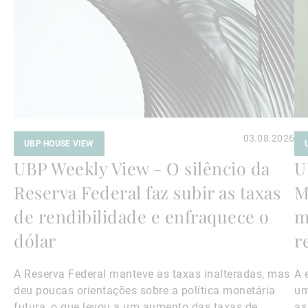
03.08.2026
UBP HOUSE VIEW
UBP Weekly View - O silêncio da
U
Reserva Federal faz subir as taxas
M
de rendibilidade e enfraquece o
m
dólar
r
A Reserva Federal manteve as taxas inalteradas, mas
A 
deu poucas orientações sobre a política monetária
um
futura, o que levou a um aumento das taxas de
as