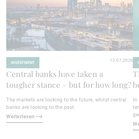
13.07.2026
INVESTMENT
Central banks have taken a
T
tougher stance – but for how long?
b
The markets are looking to the future, whilst central
In
banks are looking to the past.
te
ge
Weiterlesen
en
We