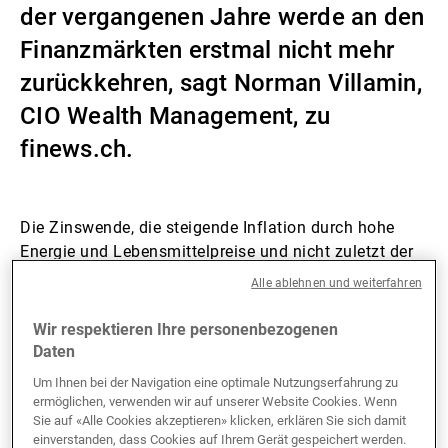
der vergangenen Jahre werde an den
Externe Vermögensverwalter
Finanzmärkten erstmal nicht mehr
zurückkehren, sagt Norman Villamin,
CIO Wealth Management, zu
Nachrichten und Insights
finews.ch.
Kontakte
Die Zinswende, die steigende Inflation durch hohe
Energie und Lebensmittelpreise und nicht zuletzt der
Krieg in der Ukraine haben an den Geld- und
Alle ablehnen und weiterfahren
Finanzmärkten eine neue Phase eingeläutet. «Die
Inflationserwartungen für die USA und Europa sind
Wir respektieren Ihre personenbezogenen
immer noch zu optimistisch», mahnt Norman
Daten
Villamin, Investmentchef im Wealth Management und
Um Ihnen bei der Navigation eine optimale Nutzungserfahrung zu
Leiter Asset Allocation bei Union Bancaire Privée
ermöglichen, verwenden wir auf unserer Website Cookies. Wenn
(UBP), im Gespräch mit finews.ch.
Sie auf «Alle Cookies akzeptieren» klicken, erklären Sie sich damit
einverstanden, dass Cookies auf Ihrem Gerät gespeichert werden.