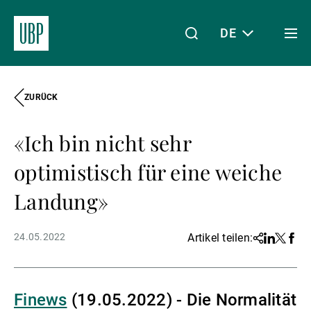
DE
Togg
men
ZURÜCK
Linkedin
Instagram
X
Facebook
Youtube
WeChat
Spotify
Mein Zugang
«Ich bin nicht sehr
Über uns
optimistisch für eine weiche
Landung»
Wealth Management
24.05.2022
Artikel teilen:
Share
Linkedin
Twitter
Face
Asset Management
Finews
(19.05.2022) - Die Normalität