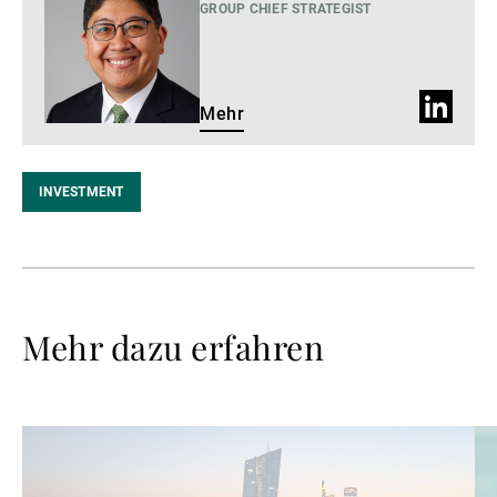
GROUP CHIEF STRATEGIST
LinkedIn
Mehr
Profil
INVESTMENT
Mehr dazu erfahren
Weiterlesen
We