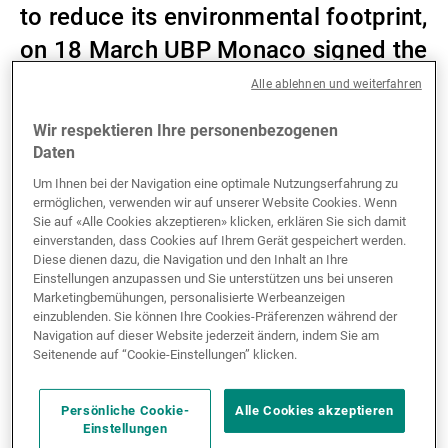
to reduce its environmental footprint,
Externe Vermögensverwalter
on 18 March UBP Monaco signed the
Principality of Monaco’s National
Alle ablehnen und weiterfahren
Energy Transition Pact.
Nachrichten und Insights
Wir respektieren Ihre personenbezogenen
Daten
Um Ihnen bei der Navigation eine optimale Nutzungserfahrung zu
Kontakte
Created in January 2018, this Pact encourages the
ermöglichen, verwenden wir auf unserer Website Cookies. Wenn
various stakeholders based in the Principality (such
Sie auf «Alle Cookies akzeptieren» klicken, erklären Sie sich damit
einverstanden, dass Cookies auf Ihrem Gerät gespeichert werden.
as institutions, businesses, residents and workers) to
Diese dienen dazu, die Navigation und den Inhalt an Ihre
play an active role in the nation’s energy transition
Einstellungen anzupassen und Sie unterstützen uns bei unseren
and to reduce their greenhouse gas emissions.
Marketingbemühungen, personalisierte Werbeanzeigen
Monaco has set itself the target of reducing its
einzublenden. Sie können Ihre Cookies-Präferenzen während der
Navigation auf dieser Website jederzeit ändern, indem Sie am
greenhouse gas emissions by 50% by 2030
Seitenende auf “Cookie-Einstellungen” klicken.
(compared with 1990) and to become carbon-neutral
by 2050.
Persönliche Cookie-
Alle Cookies akzeptieren
Einstellungen
The National Pact defines three key areas of