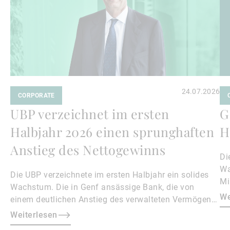
24.07.2026
CORPORATE
UBP verzeichnet im ersten
G
Halbjahr 2026 einen sprunghaften
H
Anstieg des Nettogewinns
Di
Wa
Die UBP verzeichnete im ersten Halbjahr ein solides
Mi
Wachstum. Die in Genf ansässige Bank, die von
We
einem deutlichen Anstieg des verwalteten Vermögens
profitierte, steigerte ihren Nettogewinn im Vergleich
Weiterlesen
zum Vorjahreszeitraum um 40,4 % auf 169,4 Millionen