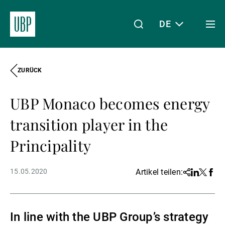
DE
Togg
men
ZURÜCK
Linkedin
Instagram
X
Facebook
Youtube
WeChat
Spotify
Mein Zugang
UBP Monaco becomes energy
Über uns
transition player in the
Principality
Wealth Management
15.05.2020
Artikel teilen:
Share
Linkedin
Twitter
Face
Asset Management
In line with the UBP Group’s strategy