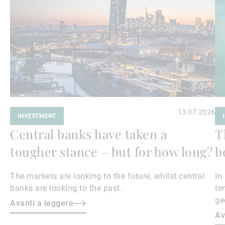
leggere
le
13.07.2026
INVESTMENT
Central banks have taken a
T
tougher stance – but for how long?
b
The markets are looking to the future, whilst central
In
banks are looking to the past.
te
ge
Avanti a leggere
en
Av