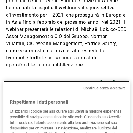
principali sedi di UBP in Europa e in Medio Oriente
hanno potuto seguire il webinar sulle prospettive
Gestori patrimoniali indipendenti
d’investimento per il 2021, che proseguirà in Europa e
in Asia fino a febbraio del prossimo anno. Nel 2021 il
webinar presenterà le relazioni di Michaël Lok, co-CEO
Novità e approfondimenti
Asset Management e CIO del Gruppo, Norman
Villamin, CIO Wealth Management, Patrice Gautry,
capo economista, e di diversi altri esperti. Le
Contatto
tematiche trattate nel webinar sono state
approfondite in una pubblicazione.
#UBPInvestmentOutlook
Continua senza accettare
Rispettiamo i dati personali
Utilizziamo i cookie per assicurare agli utenti la migliore esperienza
possibile di navigazione sul nostro sito web. Cliccando su «Accetto
tutti i cookie», l’utente acconsente alla loro archiviazione sul suo
dispositivo per ottimizzare la navigazione, analizzare l’utilizzo del