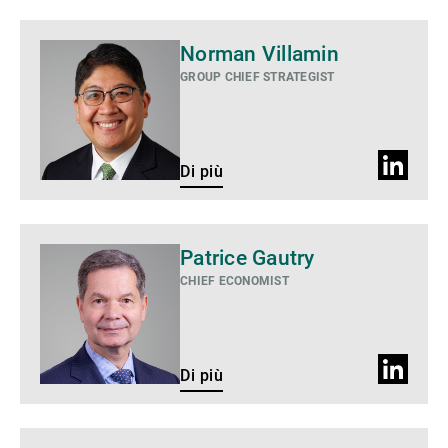
Di
Norman Villamin
più
GROUP CHIEF STRATEGIST
Profilo
Di più
LinkedIn
Di
Patrice Gautry
più
CHIEF ECONOMIST
Profilo
Di più
LinkedIn