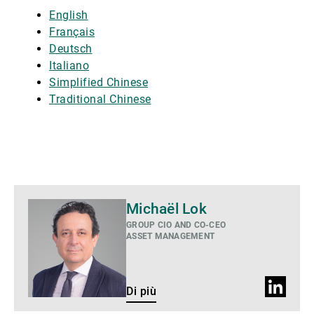
English
Français
Deutsch
Italiano
Simplified Chinese
Traditional Chinese
Di
Michaël Lok
più
GROUP CIO AND CO-CEO
ASSET MANAGEMENT
Profilo
Di più
LinkedIn