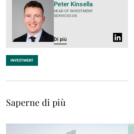
Di
Peter Kinsella
più
HEAD OF INVESTMENT
SERVICES UK
Profilo
Di più
LinkedIn
INVESTMENT
Saperne di più
Avanti
Av
a
a