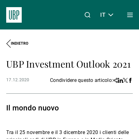
IT
Togg
men
INDIETRO
Linkedin
Instagram
X
Facebook
Youtube
WeChat
Spotify
Il mio accesso
UBP Investment Outlook 2021
Chi siamo
17.12.2020
Condividere questo articolo:
Share
Linkedin
Twitter
Face
Wealth Management
Il mondo nuovo
Asset Management
Tra il 25 novembre e il 3 dicembre 2020 i clienti delle