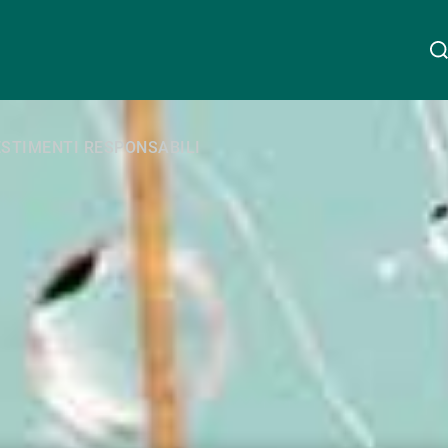
Chi siamo
ESTIMENTI RESPONSABILI
Linkedin
Instagram
X
Facebook
Youtube
WeChat
Spotify
Wealth Management
Asset Management
Gestori patrimoniali indipendenti