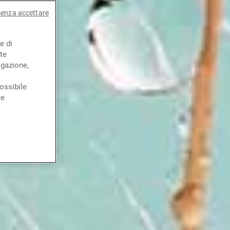
senza accettare
e di
te
igazione,
ossibile
te