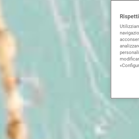
Rispett
Utilizzia
navigazio
acconsent
analizzare
personali
modificar
«Configur