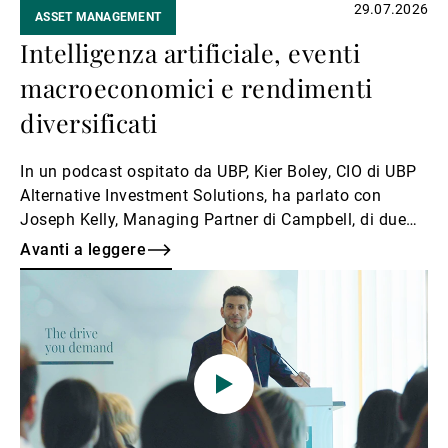
29.07.2026
ASSET MANAGEMENT
Intelligenza artificiale, eventi
macroeconomici e rendimenti
diversificati
In un podcast ospitato da UBP, Kier Boley, CIO di UBP
Alternative Investment Solutions, ha parlato con
Joseph Kelly, Managing Partner di Campbell, di due
temi che attualmente caratterizzano il dialogo con gli
Avanti a leggere
investitori: l’ascesa dell’intelligenza artificiale e la
Avanti
sfida di orientarsi in un contesto macroeconomico
a
imprevedibile.
leggere