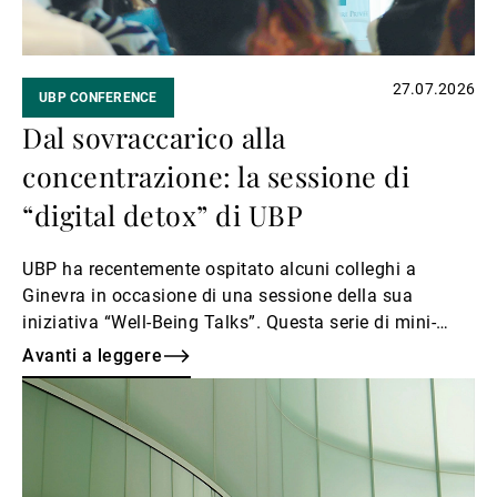
27.07.2026
UBP CONFERENCE
Dal sovraccarico alla
concentrazione: la sessione di
“digital detox” di UBP
UBP ha recentemente ospitato alcuni colleghi a
Ginevra in occasione di una sessione della sua
iniziativa “Well-Being Talks”. Questa serie di mini-
conferenze è stata ideata come forum per aiutare i
Avanti a leggere
dipendenti a prendersi cura della propria salute fisica
Avanti
e mentale.
a
leggere