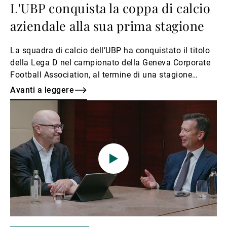
L'UBP conquista la coppa di calcio
aziendale alla sua prima stagione
La squadra di calcio dell’UBP ha conquistato il titolo
della Lega D nel campionato della Geneva Corporate
Football Association, al termine di una stagione
straordinaria caratterizzata da spirito di squadra,
Avanti a leggere
tenacia e determinazione.
Avanti
a
leggere