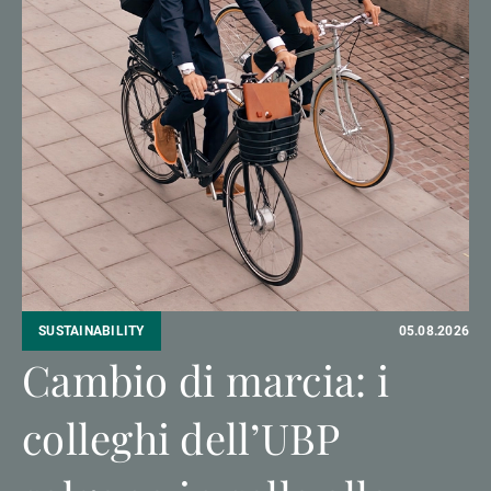
Gestori patrimoniali indipendenti
Novità e approfondimenti
Contatto
SUSTAINABILITY
05.08.2026
Cambio di marcia: i
colleghi dell’UBP