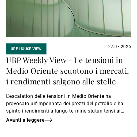
27.07.2026
UBP HOUSE VIEW
UBP Weekly View - Le tensioni in
Medio Oriente scuotono i mercati,
i rendimenti salgono alle stelle
L'escalation delle tensioni in Medio Oriente ha
provocato un'impennata dei prezzi del petrolio e ha
spinto i rendimenti a lungo termine statunitensi ai
livelli più alti dall'inizio del 2025, mentre sono
Avanti a leggere
riemersi i rischi di inflazione e i mercati hanno
rivalutato la possibilità di futuri aumenti dei tassi su