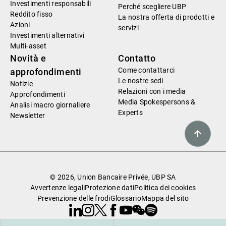
Investimenti responsabili
Perché scegliere UBP
Reddito fisso
La nostra offerta di prodotti e
Azioni
servizi
Investimenti alternativi
Multi-asset
Novità e
Contatto
Come contattarci
approfondimenti
Le nostre sedi
Notizie
Relazioni con i media
Approfondimenti
Media Spokespersons &
Analisi macro giornaliere
Experts
Newsletter
© 2026, Union Bancaire Privée, UBP SA
Avvertenze legali
Protezione dati
Politica dei cookies
Prevenzione delle frodi
Glossario
Mappa del sito
Linkedin
Instagram
X
Facebook
Youtube
WeChat
Spotify