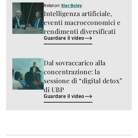
Guardare
Relatori:
Kier Boley
Intelligenza artificiale,
il
video
eventi macroeconomici e
rendimenti diversificati
Guardare il video
Dal sovraccarico alla
Guardare
il
concentrazione: la
video
sessione di “digital detox”
di UBP
Guardare il video