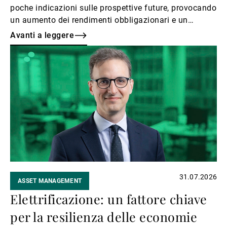
poche indicazioni sulle prospettive future, provocando
un aumento dei rendimenti obbligazionari e un
indebolimento del dollaro.
Avanti a leggere
Avanti
a
leggere
31.07.2026
ASSET MANAGEMENT
Elettrificazione: un fattore chiave
per la resilienza delle economie