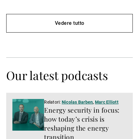
entrambe le sponde dell'Atlantico.
Vedere tutto
Our latest podcasts
Ascoltare
Relatori:
Nicolas Barben
,
Marc Elliott
Energy security in focus:
il
podcast
how today’s crisis is
reshaping the energy
transition