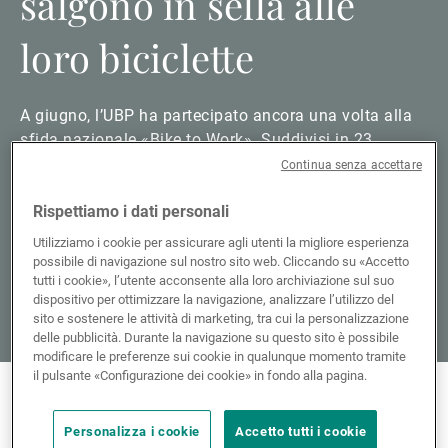
salgono in sella alle
loro biciclette
A giugno, l’UBP ha partecipato ancora una volta alla
sfida nazionale «Bike to Work». Suddivisi in 23
squadre, gli 88 partecipanti hanno pedalato con
Continua senza accettare
entusiasmo, percorrendo complessivamente 18'500
chilometri.
Rispettiamo i dati personali
Utilizziamo i cookie per assicurare agli utenti la migliore esperienza
possibile di navigazione sul nostro sito web. Cliccando su «Accetto
Avanti a leggere
tutti i cookie», l’utente acconsente alla loro archiviazione sul suo
dispositivo per ottimizzare la navigazione, analizzare l’utilizzo del
sito e sostenere le attività di marketing, tra cui la personalizzazione
delle pubblicità. Durante la navigazione su questo sito è possibile
modificare le preferenze sui cookie in qualunque momento tramite
il pulsante «Configurazione dei cookie» in fondo alla pagina.
Più notizie
Personalizza i cookie
Accetto tutti i cookie