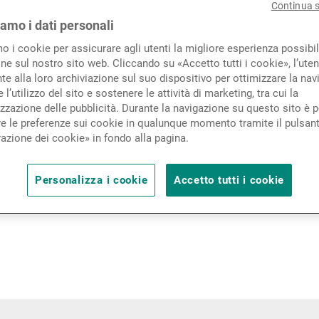
Continua 
Novità e approfondimenti
iamo i dati personali
mo i cookie per assicurare agli utenti la migliore esperienza possibil
ne sul nostro sito web. Cliccando su «Accetto tutti i cookie», l’uten
Contatto
e alla loro archiviazione sul suo dispositivo per ottimizzare la nav
 l’utilizzo del sito e sostenere le attività di marketing, tra cui la
zzazione delle pubblicità. Durante la navigazione su questo sito è p
Condizioni di uti
e le preferenze sui cookie in qualunque momento tramite il pulsan
azione dei cookie» in fondo alla pagina.
Terms of Use for
Personalizza i cookie
Accetto tutti i cookie