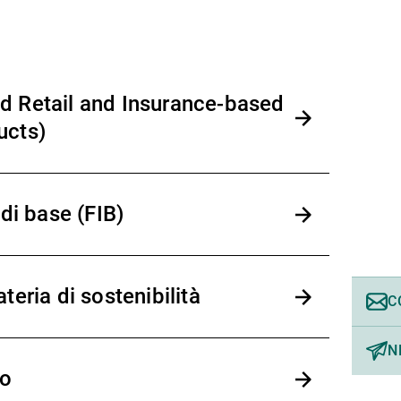
d Retail and Insurance-based
ucts)
 di base (FIB)
teria di sostenibilità
C
N
vo