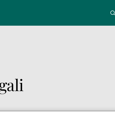
Chi siamo
Linkedin
Instagram
X
Facebook
Youtube
WeChat
Spotify
Wealth Management
gali
Asset Management
Gestori patrimoniali indipendenti