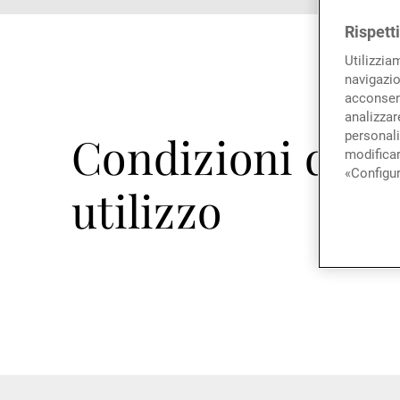
Rispett
Utilizzia
navigazio
acconsent
analizzare
Condizioni di
personali
modificar
«Configur
utilizzo