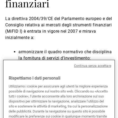
finanziari
Gestori patrimoniali indipendenti
La direttiva 2004/39/CE del Parlamento europeo e del
Consiglio relativa ai mercati degli strumenti finanziari
Novità e approfondimenti
(MiFID I) è entrata in vigore nel 2007 e mirava
inizialmente a:
Contatto
armonizzare il quadro normativo che disciplina
la fornitura di servizi d’investimento;
accrescere la trasparenza e la concorrenza sui
Continua senza accettare
mercati finanziari;
migliorare la tutela degli investitori.
Rispettiamo i dati personali
Utilizziamo i cookie per assicurare agli utenti la migliore esperienza
La Commissione europea ha rivisto il quadro
possibile di navigazione sul nostro sito web. Cliccando su «Accetto
tutti i cookie», l’utente acconsente alla loro archiviazione sul suo
normativo della MiFID. La legislazione riveduta,
dispositivo per ottimizzare la navigazione, analizzare l’utilizzo del
applicabile a tutti gli Stati membri dell’Unione
sito e sostenere le attività di marketing, tra cui la personalizzazione
europea, è entrata in vigore il 3 gennaio 2018.MiFID II
delle pubblicità. Durante la navigazione su questo sito è possibile
include:
modificare le preferenze sui cookie in qualunque momento tramite