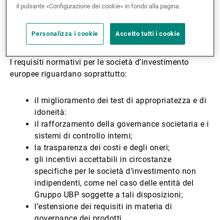
il pulsante «Configurazione dei cookie» in fondo alla pagina.
la direttiva: MiFID II - 2014/65/UE
Personalizza i cookie
Accetto tutti i cookie
il regolamento: MiFID II - 2014/600/UE
I requisiti normativi per le società d’investimento
europee riguardano soprattutto:
il miglioramento dei test di appropriatezza e di
idoneità:
il rafforzamento della governance societaria e i
sistemi di controllo interni;
la trasparenza dei costi e degli oneri;
gli incentivi accettabili in circostanze
specifiche per le società d’investimento non
indipendenti, come nel caso delle entità del
Gruppo UBP soggette a tali disposizioni;
l’estensione dei requisiti in materia di
governance dei prodotti.