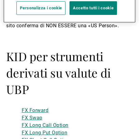
sito o utilizzarlo. La Banca declina qualsiasi
Personalizza i cookie
Accetto tutti i cookie
responsabilità nel caso in cui una «US Person» non
osservi questo avvertimento. CHIUNQUE acceda al
sito conferma di NON ESSERE una «US Person».
KID per strumenti
derivati su valute di
UBP
FX Forward
FX Swap
FX Long Call Option
FX Long Put Option