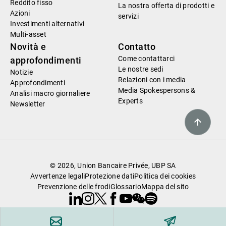
Reddito fisso
La nostra offerta di prodotti e
Azioni
servizi
Investimenti alternativi
Multi-asset
Novità e
Contatto
Come contattarci
approfondimenti
Le nostre sedi
Notizie
Relazioni con i media
Approfondimenti
Media Spokespersons &
Analisi macro giornaliere
Experts
Newsletter
© 2026, Union Bancaire Privée, UBP SA
Avvertenze legali
Protezione dati
Politica dei cookies
Prevenzione delle frodi
Glossario
Mappa del sito
Linkedin
Instagram
X
Facebook
Youtube
WeChat
Spotify