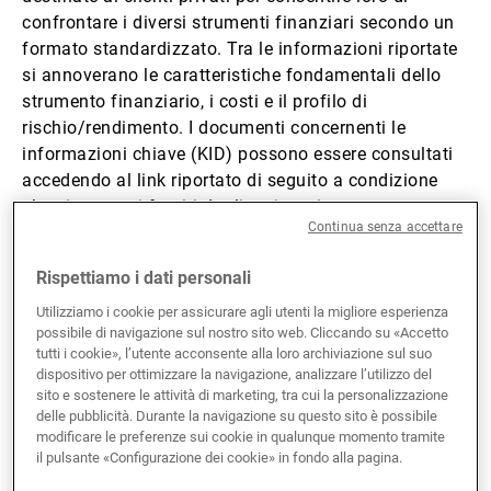
confrontare i diversi strumenti finanziari secondo un
Gestori patrimoniali indipendenti
formato standardizzato. Tra le informazioni riportate
si annoverano le caratteristiche fondamentali dello
strumento finanziario, i costi e il profilo di
Novità e approfondimenti
rischio/rendimento. I documenti concernenti le
informazioni chiave (KID) possono essere consultati
accedendo al link riportato di seguito a condizione
che siano stati forniti dagli emittenti.
Contatto
Continua senza accettare
Il presente sito, le sue pagine, le informazioni e i
Rispettiamo i dati personali
documenti (inclusi eventuali KID) ivi contenuti o
Utilizziamo i cookie per assicurare agli utenti la migliore esperienza
descritti (il «sito») NON sono destinati a persone
possibile di navigazione sul nostro sito web. Cliccando su «Accetto
residenti negli Stati Uniti (inclusi, tra l’altro, cittadini
tutti i cookie», l’utente acconsente alla loro archiviazione sul suo
statunitensi, persone nate o aventi legami con gli
dispositivo per ottimizzare la navigazione, analizzare l’utilizzo del
sito e sostenere le attività di marketing, tra cui la personalizzazione
Stati Uniti («nationals»), aventi doppia nazionalità,
delle pubblicità. Durante la navigazione su questo sito è possibile
residenti negli Stati Uniti d’America, nei loro territori o
modificare le preferenze sui cookie in qualunque momento tramite
possedimenti (US Person). Ogni «US Person» deve
il pulsante «Configurazione dei cookie» in fondo alla pagina.
astenersi immediatamente dall’accedere al presente