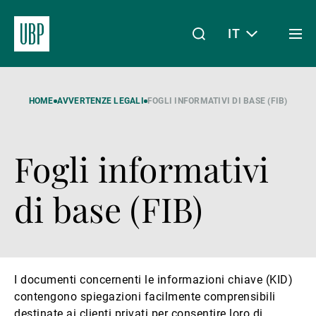
IT
Togg
men
Linkedin
Instagram
X
Facebook
Youtube
WeChat
Spotify
Il mio accesso
HOME
AVVERTENZE LEGALI
FOGLI INFORMATIVI DI BASE (FIB)
Fogli informativi
Chi siamo
di base (FIB)
Wealth Management
I documenti concernenti le informazioni chiave (KID)
Asset Management
contengono spiegazioni facilmente comprensibili
destinate ai clienti privati per consentire loro di