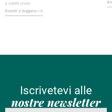
cr
Av
a credit crisis.
Avanti a leggere
Iscrivetevi alle
nostre newsletter