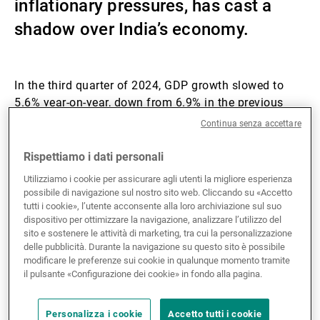
inflationary pressures, has cast a
Gestori patrimoniali indipendenti
shadow over India’s economy.
Novità e approfondimenti
In the third quarter of 2024, GDP growth slowed to
5.6% year-on-year, down from 6.9% in the previous
quarter, as subdued private consumption and
Continua senza accettare
investment took their toll. However, this lull is unlikely
Contatto
to last. With resilient market fundamentals, we expect
Rispettiamo i dati personali
the slowdown to fade. Our 2026 growth forecast
Utilizziamo i cookie per assicurare agli utenti la migliore esperienza
remains unchanged at 6.6%.
possibile di navigazione sul nostro sito web. Cliccando su «Accetto
tutti i cookie», l’utente acconsente alla loro archiviazione sul suo
dispositivo per ottimizzare la navigazione, analizzare l’utilizzo del
In response, the government has introduced fiscal
sito e sostenere le attività di marketing, tra cui la personalizzazione
measures to stimulate demand. An income tax reform
delle pubblicità. Durante la navigazione su questo sito è possibile
will exempt an additional 10 million middle-income
modificare le preferenze sui cookie in qualunque momento tramite
il pulsante «Configurazione dei cookie» in fondo alla pagina.
households, enhancing disposable income and
boosting consumption – an essential driver of India’s
economy, accounting for 60% GDP. At the same time,
Personalizza i cookie
Accetto tutti i cookie