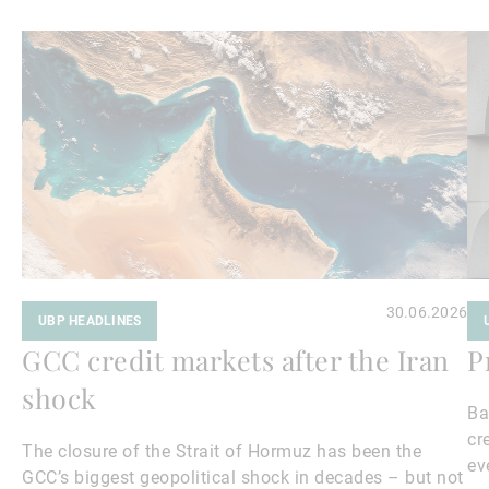
Avanti
Av
a
a
leggere
le
30.06.2026
UBP HEADLINES
GCC credit markets after the Iran
P
shock
Ba
cr
The closure of the Strait of Hormuz has been the
ev
GCC’s biggest geopolitical shock in decades – but not