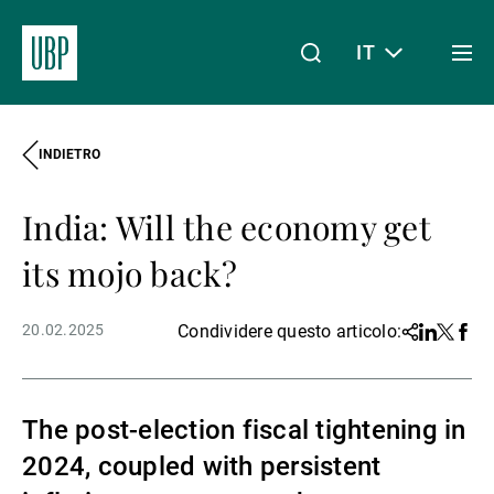
IT
Togg
men
INDIETRO
Linkedin
Instagram
X
Facebook
Youtube
WeChat
Spotify
Il mio accesso
India: Will the economy get
Chi siamo
its mojo back?
20.02.2025
Condividere questo articolo:
Share
Linkedin
Twitter
Face
Wealth Management
The post-election fiscal tightening in
Asset Management
2024, coupled with persistent