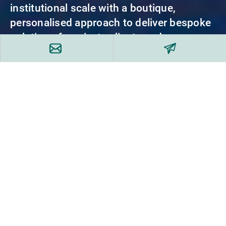
institutional scale with a boutique,
personalised approach to deliver bespoke
solutions for private clients and
institutions.
UBP has a strong and growing presence in
the UK, Channel Islands and Gibraltar with
offices in London and other key locations
across the country. As its largest hub
outside of Switzerland, the UK is a key
strategic location, supporting UBP’s
commitment to providing clients with