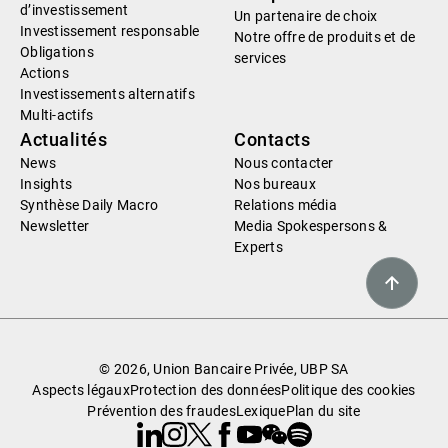
d’investissement
Un partenaire de choix
Investissement responsable
Notre offre de produits et de
Obligations
services
Actions
Investissements alternatifs
Multi-actifs
Actualités
Contacts
News
Nous contacter
Insights
Nos bureaux
Synthèse Daily Macro
Relations média
Newsletter
Media Spokespersons &
Experts
© 2026, Union Bancaire Privée, UBP SA
Aspects légaux
Protection des données
Politique des cookies
Prévention des fraudes
Lexique
Plan du site
Linkedin
Instagram
X
Facebook
Youtube
WeChat
Spotify