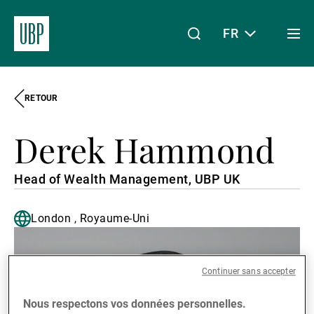
FR
Togg
men
RETOUR
Linkedin
Instagram
X
Facebook
Youtube
WeChat
Spotify
Mon accès
Derek Hammond
À propos de nous
Head of Wealth Management, UBP UK
London , Royaume-Uni
Wealth Management
Continuer sans accepter
Asset Management
Nous respectons vos données personnelles.