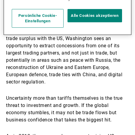
supply chains, and inject uncertainty into the global
economic cycle.
Persönliche Cookie-
Alle Cookies akzeptieren
Einstellungen
Beyond economics, tariffs serve as a geopolitical
lever. With the eurozone running a USD 250 billion
trade surplus with the US, Washington sees an
opportunity to extract concessions from one of its
largest trading partners, and not just in trade, but
potentially in areas such as peace with Russia, the
reconstruction of Ukraine and Eastern Europe,
European defence, trade ties with China, and digital
sector regulation.
Uncertainty more than tariffs themselves is the true
threat to investment and growth. If the global
economy stumbles, it may not be trade flows but
business confidence that takes the biggest hit.