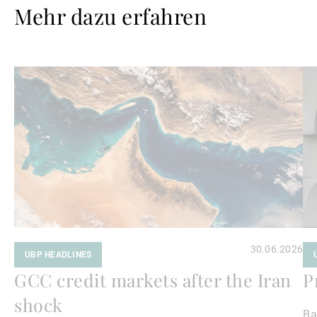
Mehr dazu erfahren
Weiterlesen
We
30.06.2026
UBP HEADLINES
GCC credit markets after the Iran
P
shock
Ba