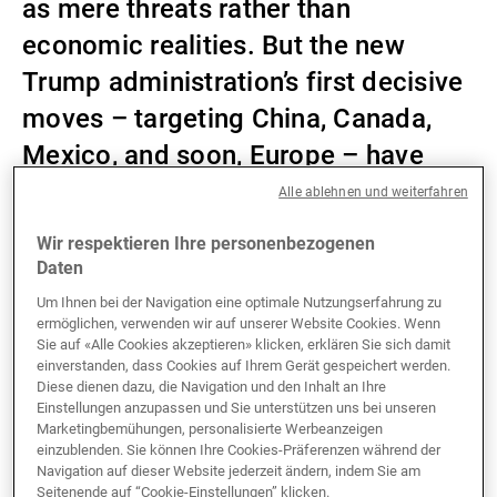
as mere threats rather than
Externe Vermögensverwalter
economic realities. But the new
Trump administration’s first decisive
moves – targeting China, Canada,
Nachrichten und Insights
Mexico, and soon, Europe – have
shattered that assumption.
Alle ablehnen und weiterfahren
Kontakte
Wir respektieren Ihre personenbezogenen
Daten
Tariffs now sit at the heart of US economic strategy,
Um Ihnen bei der Navigation eine optimale Nutzungserfahrung zu
blending commercial, industrial, social, and political
ermöglichen, verwenden wir auf unserer Website Cookies. Wenn
objectives under a ‘let’s make a deal’ doctrine.
Sie auf «Alle Cookies akzeptieren» klicken, erklären Sie sich damit
einverstanden, dass Cookies auf Ihrem Gerät gespeichert werden.
Diese dienen dazu, die Navigation und den Inhalt an Ihre
The creation of a dedicated tariff collection service,
Einstellungen anzupassen und Sie unterstützen uns bei unseren
ostensibly to fund domestic tax cuts, signals the
Marketingbemühungen, personalisierte Werbeanzeigen
policy’s permanence. Yet history warns that tariffs are
einzublenden. Sie können Ihre Cookies-Präferenzen während der
inherently ‘stagflationary’, as they raise costs, distort
Navigation auf dieser Website jederzeit ändern, indem Sie am
Seitenende auf “Cookie-Einstellungen” klicken.