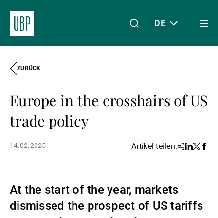
DE
Togg
men
ZURÜCK
Linkedin
Instagram
X
Facebook
Youtube
WeChat
Spotify
Mein Zugang
Europe in the crosshairs of US
Über uns
trade policy
14.02.2025
Artikel teilen:
Share
Linkedin
Twitter
Face
Wealth Management
At the start of the year, markets
Asset Management
dismissed the prospect of US tariffs