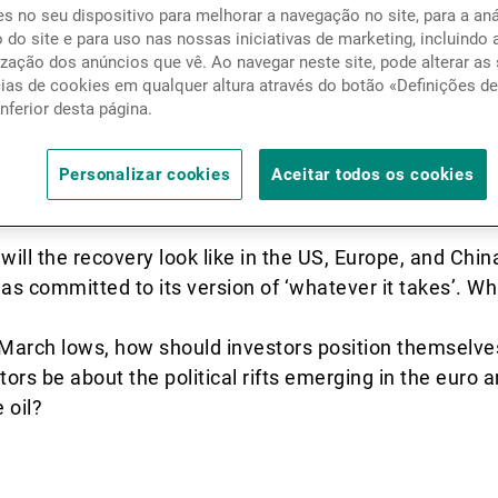
s no seu dispositivo para melhorar a navegação no site, para a aná
Notícias e informação
apidly changing markets and
o do site e para uso nas nossas iniciativas de marketing, incluindo 
zação dos anúncios que vê. Ao navegar neste site, pode alterar as
d risks they present.
cias de cookies em qualquer altura através do botão «Definições d
Contactos
inferior desta página.
Personalizar cookies
Aceitar todos os cookies
ions to highlight what investors should look at in th
ill the recovery look like in the US, Europe, and Chin
s committed to its version of ‘whatever it takes’. Wh
 March lows, how should investors position themselves
ors be about the political rifts emerging in the euro 
 oil?