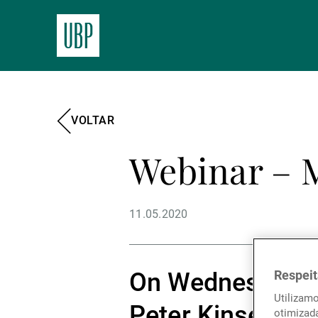
VOLTAR
Webinar – M
11.05.2020
Respeit
On Wednesday 6
Utilizam
Peter Kinsella h
otimizad