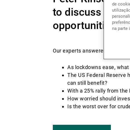
de cookie
to discuss the r
utilizaçã
personali
opportunities an
preferên
na parte 
Our experts answered five quest
As lockdowns ease, what w
The US Federal Reserve ha
can still benefit?
With a 25% rally from the
How worried should invest
Is the worst over for crude