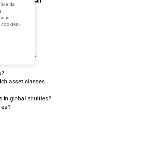
lise da
 the
a
 suas
e cookies»
e month ahead:
a?
ich asset classes
 in global equities?
area?