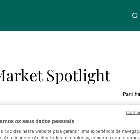
Acerca da UBP
Linkedin
Instagram
X
Facebook
Youtube
WeChat
Spotify
arket Spotlight
Gestão de património
Gestão de ativos
Partilha
Contin
Gestores de ativos externos
amos os seus dados pessoais
 May 2020, Norman Villami
os cookies neste website para garantir uma experiência de navega
osted the “Market Spotlight
a. Ao clicar em «Aceitar todos os cookies», concorda com o arm