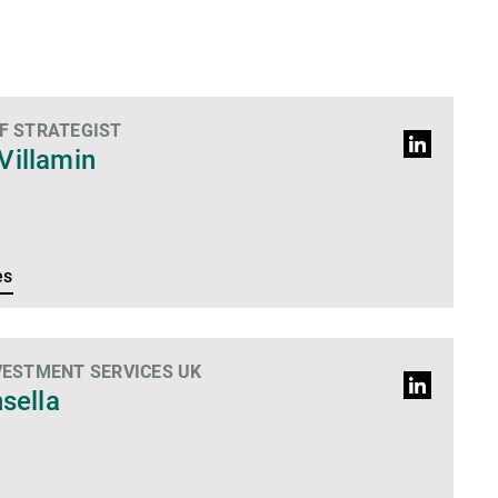
F STRATEGIST
Perfil
Villamin
do
LinkedIn
es
VESTMENT SERVICES UK
Perfil
nsella
do
LinkedIn