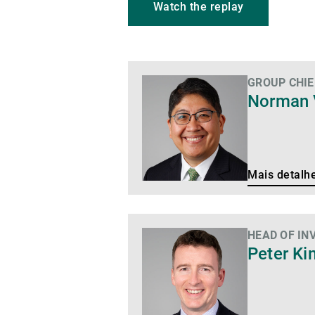
Watch the replay
GROUP CHIE
Mais
Norman 
detalhes
Mais detalh
HEAD OF IN
Mais
Peter Ki
detalhes