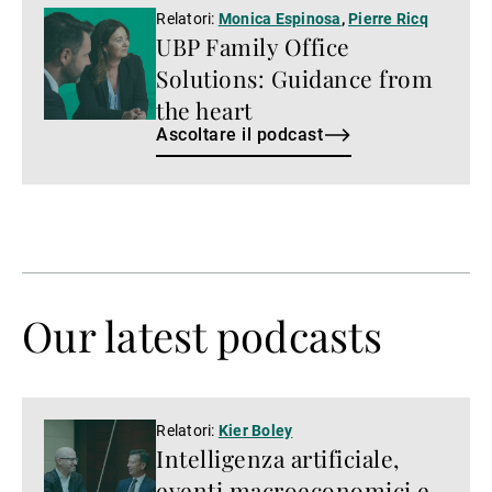
Ascoltare
Relatori:
Monica Espinosa
,
Pierre Ricq
UBP Family Office
il
podcast
Solutions: Guidance from
the heart
Ascoltare il podcast
Our latest podcasts
Guardare
Relatori:
Kier Boley
Intelligenza artificiale,
il
video
eventi macroeconomici e