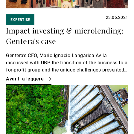
23.06.2021
EXPERTISE
Impact investing & microlending:
Gentera's case
Gentera’s CFO, Mario Ignacio Langarica Avila
discussed with UBP the transition of the business to a
for-profit group and the unique challenges presented
by Covid-19.
Avanti a leggere
Avanti
a
leggere