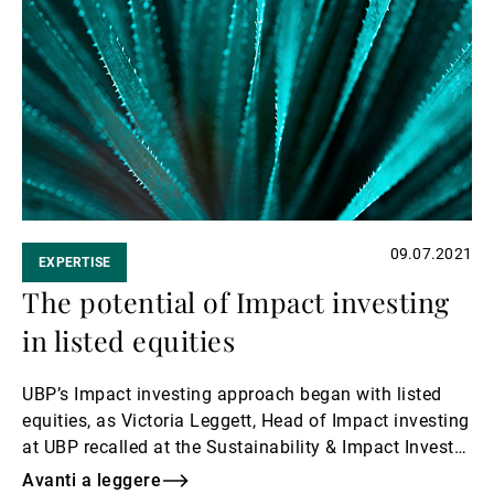
a
leggere
09.07.2021
EXPERTISE
The potential of Impact investing
in listed equities
UBP’s Impact investing approach began with listed
equities, as Victoria Leggett, Head of Impact investing
at UBP recalled at the Sustainability & Impact Investor
Forum on 14 June.
Avanti a leggere