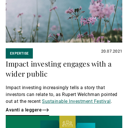
Gestori patrimoniali indipendenti
Novità e approfondimenti
20.07.2021
EXPERTISE
Contatto
Impact investing engages with a
wider public
Impact investing increasingly tells a story that
investors can relate to, as Rupert Welchman pointed
out at the recent
Sustainable Investment Festival
.
Avanti a leggere
Avanti
a