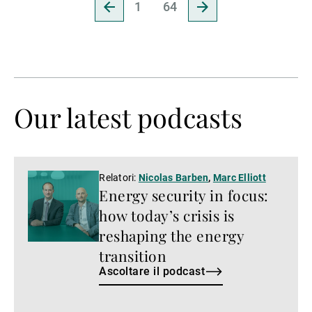
Pagina
Pagina
1
64
precedente
successiva
Our latest podcasts
Ascoltare
Relatori:
Nicolas Barben
,
Marc Elliott
Energy security in focus:
il
podcast
how today’s crisis is
reshaping the energy
transition
Ascoltare il podcast