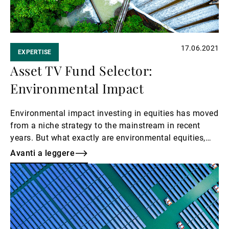
17.06.2021
EXPERTISE
Asset TV Fund Selector:
Environmental Impact
Environmental impact investing in equities has moved
from a niche strategy to the mainstream in recent
years. But what exactly are environmental equities,
their current valuations and the opportunities
Avanti a leggere
available in this sector?
Avanti
a
leggere