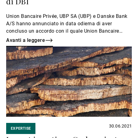
di DBI
Union Bancaire Privée, UBP SA (UBP) e Danske Bank
A/S hanno annunciato in data odierna di aver
concluso un accordo con il quale Union Bancaire
Privée (Europe) S.A. acquisirà l’attività di Wealth
Avanti a leggere
Management di Danske Bank svolta a Lussemburgo
Avanti
tramite Danske Bank International S.A. («DBI»).
a
leggere
30.06.2021
EXPERTISE