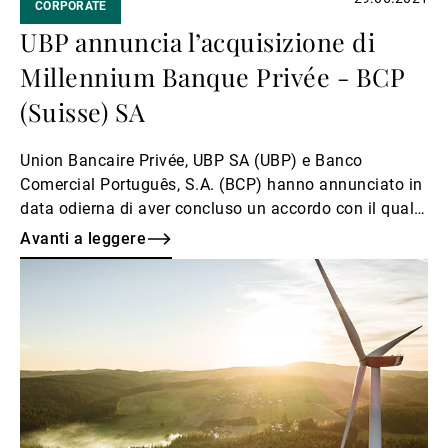
CORPORATE
UBP annuncia l’acquisizione di
Millennium Banque Privée - BCP
(Suisse) SA
Union Bancaire Privée, UBP SA (UBP) e Banco
Comercial Português, S.A. (BCP) hanno annunciato in
data odierna di aver concluso un accordo con il quale
UBP acquisirà Millennium Banque Privée - BCP
Avanti a leggere
(Suisse) SA, banca privata svizzera del Gruppo.
Avanti
a
leggere