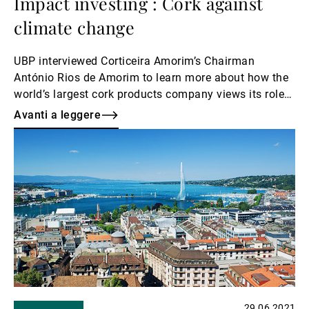
Impact investing : Cork against
climate change
UBP interviewed Corticeira Amorim’s Chairman
António Rios de Amorim to learn more about how the
world’s largest cork products company views its role
as a ‘fixer’ in the world’s battle against climate
Avanti a leggere
change.
Avanti
a
leggere
29.06.2021