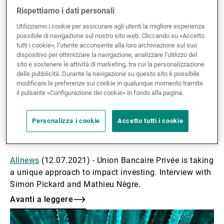
Rispettiamo i dati personali
Utilizziamo i cookie per assicurare agli utenti la migliore esperienza
possibile di navigazione sul nostro sito web. Cliccando su «Accetto
tutti i cookie», l’utente acconsente alla loro archiviazione sul suo
dispositivo per ottimizzare la navigazione, analizzare l’utilizzo del
sito e sostenere le attività di marketing, tra cui la personalizzazione
delle pubblicità. Durante la navigazione su questo sito è possibile
modificare le preferenze sui cookie in qualunque momento tramite
il pulsante «Configurazione dei cookie» in fondo alla pagina.
12.07.2021
EXPERTISE
Assessing the impact intensity of
Personalizza i cookie
Accetto tutti i cookie
companies
Allnews
(12.07.2021) - Union Bancaire Privée is taking
a unique approach to impact investing. Interview with
Simon Pickard and Mathieu Nègre.
Avanti a leggere
Avanti