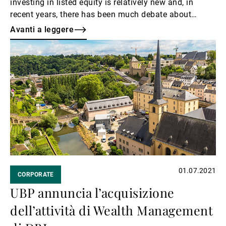
investing in listed equity is relatively new and, in
recent years, there has been much debate about
whether impact can even be achieved in secondary
Avanti a leggere
markets.
Avanti
a
leggere
01.07.2021
CORPORATE
UBP annuncia l’acquisizione
dell’attività di Wealth Management