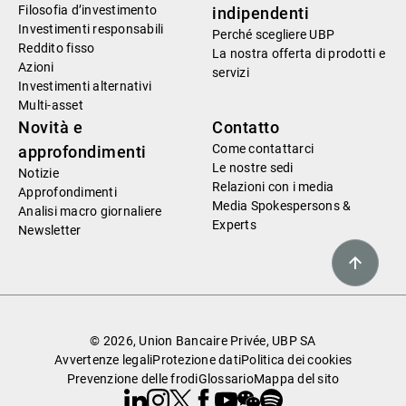
Filosofia d’investimento
indipendenti
Investimenti responsabili
Perché scegliere UBP
Reddito fisso
La nostra offerta di prodotti e
Azioni
servizi
Investimenti alternativi
Multi-asset
Novità e
Contatto
Come contattarci
approfondimenti
Le nostre sedi
Notizie
Relazioni con i media
Approfondimenti
Media Spokespersons &
Analisi macro giornaliere
Experts
Newsletter
© 2026, Union Bancaire Privée, UBP SA
Avvertenze legali
Protezione dati
Politica dei cookies
Prevenzione delle frodi
Glossario
Mappa del sito
Linkedin
Instagram
X
Facebook
Youtube
WeChat
Spotify