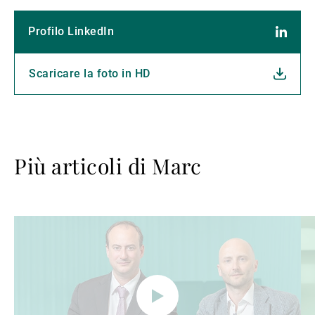
Profilo LinkedIn
Scaricare la foto in HD
Più articoli di Marc
Avanti
Av
a
a
leggere
le