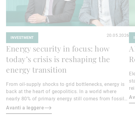
20.05.2026
INVESTMENT
Energy security in focus: how
A
today’s crisis is reshaping the
R
energy transition
El
st
From oil‑supply shocks to grid bottlenecks, energy is
re
back at the heart of geopolitics. In a world where
ar
Av
nearly 80% of primary energy still comes from fossil
fuels, recent conflicts and supply disruptions have
Avanti a leggere
exposed vulnerabilities – but they’re also catalysing
change.