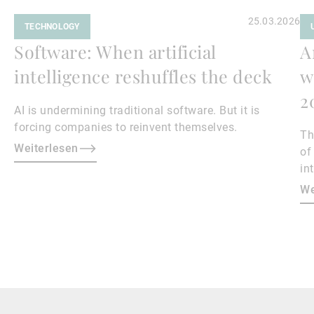
25.03.2026
TECHNOLOGY
Software: When artificial
A
intelligence reshuffles the deck
w
2
AI is undermining traditional software. But it is
forcing companies to reinvent themselves.
Th
Weiterlesen
of
in
We