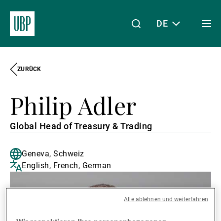
DE
Togg
men
ZURÜCK
Linkedin
Instagram
X
Facebook
Youtube
WeChat
Spotify
Mein Zugang
Philip Adler
Über uns
Global Head of Treasury & Trading
Geneva, Schweiz
Wealth Management
English, French, German
Asset Management
Alle ablehnen und weiterfahren