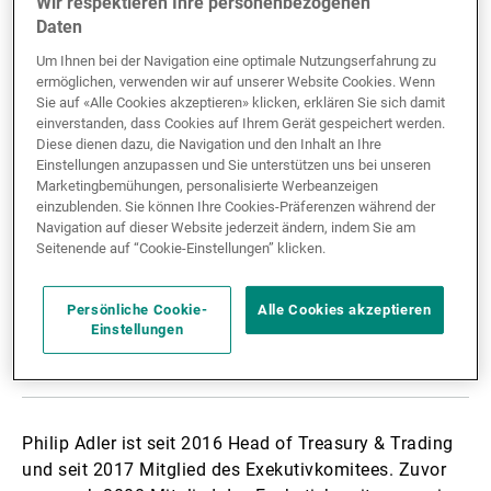
Wir respektieren Ihre personenbezogenen
Daten
Externe Vermögensverwalter
Um Ihnen bei der Navigation eine optimale Nutzungserfahrung zu
ermöglichen, verwenden wir auf unserer Website Cookies. Wenn
Sie auf «Alle Cookies akzeptieren» klicken, erklären Sie sich damit
Nachrichten und Insights
einverstanden, dass Cookies auf Ihrem Gerät gespeichert werden.
Diese dienen dazu, die Navigation und den Inhalt an Ihre
Einstellungen anzupassen und Sie unterstützen uns bei unseren
Marketingbemühungen, personalisierte Werbeanzeigen
einzublenden. Sie können Ihre Cookies-Präferenzen während der
Kontakte
Navigation auf dieser Website jederzeit ändern, indem Sie am
Seitenende auf “Cookie-Einstellungen” klicken.
Persönliche Cookie-
Alle Cookies akzeptieren
Einstellungen
Biografie teilen:
Teilen
Linkedin
Twitter
Facebook
Philip Adler ist seit 2016 Head of Treasury & Trading
und seit 2017 Mitglied des Exekutivkomitees. Zuvor