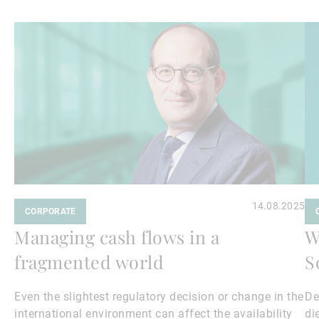
Weiterlesen
We
14.08.2025
CORPORATE
Managing cash flows in a
W
fragmented world
S
Even the slightest regulatory decision or change in the
De
international environment can affect the availability
di