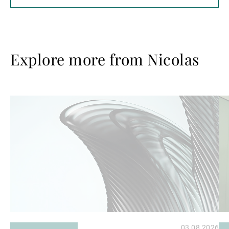
Explore more from Nicolas
Read
Re
more
mo
03.08.2026