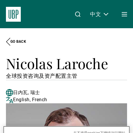
中文
Togg
men
GO BACK
Linkedin
Instagram
X
Facebook
Youtube
WeChat
Spotify
My Access
Nicolas Laroche
关于我们
全球投资咨询及资产配置主管
日内瓦, 瑞士
财富管理
English, French
资产管理