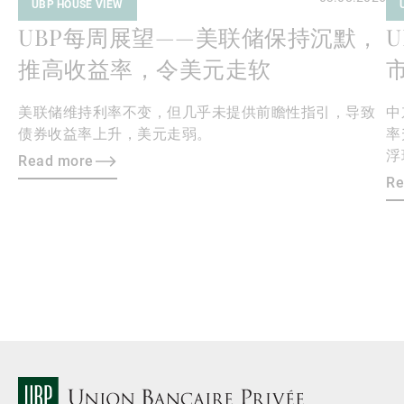
UBP HOUSE VIEW
UBP每周展望——美联储保持沉默，
推高收益率，令美元走软
美联储维持利率不变，但几乎未提供前瞻性指引，导致
中
债券收益率上升，美元走弱。
率
浮
Read more
性
Re