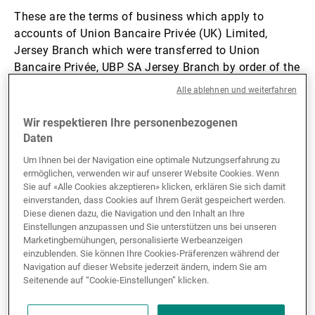
These are the terms of business which apply to
Externe Vermögensverwalter
accounts of Union Bancaire Privée (UK) Limited,
Jersey Branch which were transferred to Union
Bancaire Privée, UBP SA Jersey Branch by order of the
Nachrichten und Insights
Royal Court with effect from 25 April 2026.
Alle ablehnen und weiterfahren
Union Bancaire Privée (UK) Limited, Jersey Branch
Wir respektieren Ihre personenbezogenen
Kontakte
Daten
Terms of business (PDF)
Um Ihnen bei der Navigation eine optimale Nutzungserfahrung zu
ermöglichen, verwenden wir auf unserer Website Cookies. Wenn
These are the terms of business which apply to
Sie auf «Alle Cookies akzeptieren» klicken, erklären Sie sich damit
accounts held with Union Bancaire Privée, UBP SA
einverstanden, dass Cookies auf Ihrem Gerät gespeichert werden.
Jersey Branch before 25 April 2026:
UBP Jersey
Diese dienen dazu, die Navigation und den Inhalt an Ihre
Einstellungen anzupassen und Sie unterstützen uns bei unseren
Marketingbemühungen, personalisierte Werbeanzeigen
einzublenden. Sie können Ihre Cookies-Präferenzen während der
Navigation auf dieser Website jederzeit ändern, indem Sie am
Seitenende auf “Cookie-Einstellungen” klicken.