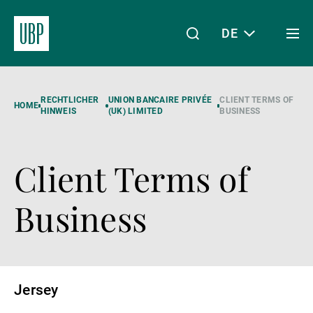
DE
Togg
men
Linkedin
Instagram
X
Facebook
Youtube
WeChat
Spotify
Mein Zugang
RECHTLICHER
UNION BANCAIRE PRIVÉE
CLIENT TERMS OF
HOME
HINWEIS
(UK) LIMITED
BUSINESS
Client Terms of
Über uns
Business
Wealth Management
Asset Management
Jersey