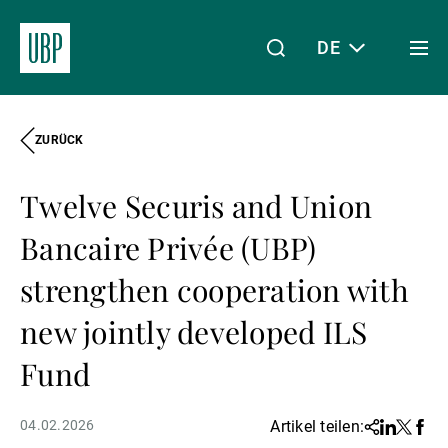
DE
Togg
men
ZURÜCK
Linkedin
Instagram
X
Facebook
Youtube
WeChat
Spotify
Mein Zugang
Twelve Securis and Union
Über uns
Bancaire Privée (UBP)
strengthen cooperation with
Wealth Management
new jointly developed ILS
Fund
Asset Management
04.02.2026
Artikel teilen:
Share
Linkedin
Twitter
Face