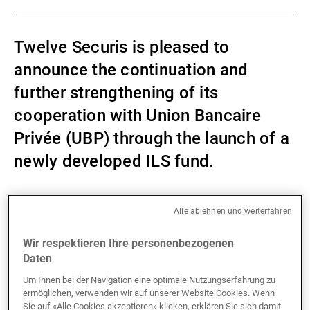
Externe Vermögensverwalter
Twelve Securis is pleased to
announce the continuation and
Nachrichten und Insights
further strengthening of its
cooperation with Union Bancaire
Kontakte
Privée (UBP) through the launch of a
newly developed ILS fund.
Alle ablehnen und weiterfahren
The new Mosaic ILS Fund will be managed by Twelve
Securis, with UBP acting as strategic partner in the
Wir respektieren Ihre personenbezogenen
development and distribution of the strategy. The
Daten
collaboration reflects the shared commitment of both
Um Ihnen bei der Navigation eine optimale Nutzungserfahrung zu
firms to delivering innovative investment solutions in
ermöglichen, verwenden wir auf unserer Website Cookies. Wenn
a dynamic but evolving market environment.
Sie auf «Alle Cookies akzeptieren» klicken, erklären Sie sich damit