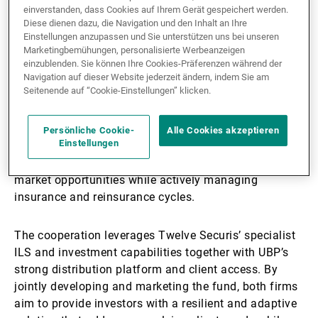
einverstanden, dass Cookies auf Ihrem Gerät gespeichert werden.
Diese dienen dazu, die Navigation und den Inhalt an Ihre
Building on an established working relationship,
Einstellungen anzupassen und Sie unterstützen uns bei unseren
Twelve Securis and UBP are expanding their
Marketingbemühungen, personalisierte Werbeanzeigen
cooperation by combining their complementary
einzublenden. Sie können Ihre Cookies-Präferenzen während der
expertise in investment management, fund
Navigation auf dieser Website jederzeit ändern, indem Sie am
Seitenende auf “Cookie-Einstellungen” klicken.
structuring, and distribution. The Mosaic ILS Fund
follows a multi-segment insurance-linked securities
(ILS) approach, investing across catastrophe bonds
Persönliche Cookie-
Alle Cookies akzeptieren
Einstellungen
and private ILS strategies. This diversified
construction is designed to capitalise on attractive
market opportunities while actively managing
insurance and reinsurance cycles.
The cooperation leverages Twelve Securis’ specialist
ILS and investment capabilities together with UBP’s
strong distribution platform and client access. By
jointly developing and marketing the fund, both firms
aim to provide investors with a resilient and adaptive