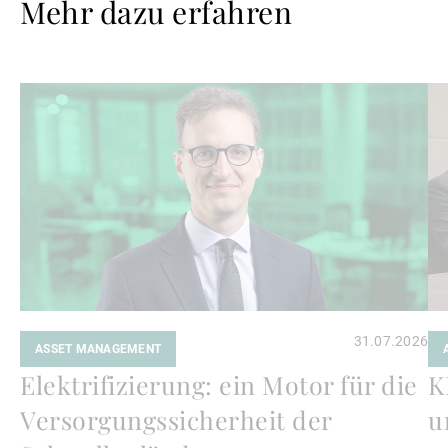
Mehr dazu erfahren
Weiterlesen
We
31.07.2026
ASSET MANAGEMENT
Elektrifizierung: ein Motor für die
K
Versorgungssicherheit der
u