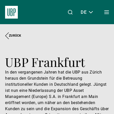
DE
Togg
men
ZURÜCK
Linkedin
Instagram
X
Facebook
Youtube
WeChat
Spotify
Mein Zugang
UBP Frankfurt
Über uns
In den vergangenen Jahren hat die UBP aus Zürich
heraus den Grundstein für die Betreuung
Wealth Management
institutioneller Kunden in Deutschland gelegt. Jüngst
ist nun eine Niederlassung der UBP Asset
Management (Europe) S.A. in Frankfurt am Main
Asset Management
eröffnet worden, um näher an den bestehenden
Kunden zu sein und die Expansion des Geschäfts über