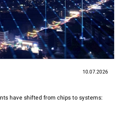
10.07.2026
ASSET
Swiss
ints have shifted from chips to systems:
Swiss e
first a
explore
Weiterl