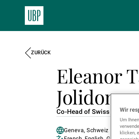
ZURÜCK
Eleanor T
Jolidon
Wir res
Co-Head of Swiss and Globa
Um Ihnen
verwende
Geneva, Schweiz
klicken, 
French, English, German