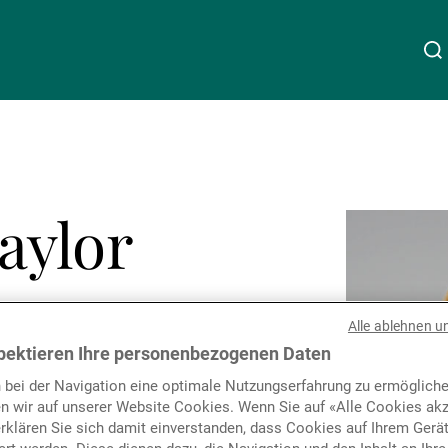
Über uns
Linkedin
Instagram
X
Facebook
Youtube
WeChat
Spotify
aylor
Wealth Management
Asset Management
Alle ablehnen u
pektieren Ihre personenbezogenen Daten
l Equity
Externe Vermögensverwalter
 bei der Navigation eine optimale Nutzungserfahrung zu ermögliche
n wir auf unserer Website Cookies. Wenn Sie auf «Alle Cookies akz
erklären Sie sich damit einverstanden, dass Cookies auf Ihrem Gerä