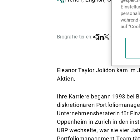
gespeiche
Einstell
personal
während d
auf “Cook
Biografie teilen:
Teilen
Linkedin
Twitter
Facebook
Eleanor Taylor Jolidon kam im
Aktien.
Ihre Karriere begann 1993 bei 
diskretionären Portfoliomanage
Unternehmensberaterin für Fina
Oppenheim in Zürich in den inst
UBP wechselte, war sie vier Ja
Portfoliomanagement-Team tät