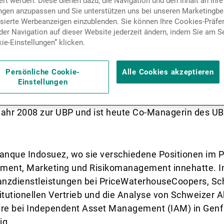
rt werden. Diese dienen dazu, die Navigation und den Inhalt an Ihre
Nachrichten und Insights
ungen anzupassen und Sie unterstützen uns bei unseren Marketing
isierte Werbeanzeigen einzublenden. Sie können Ihre Cookies-Präfe
er Navigation auf dieser Website jederzeit ändern, indem Sie am S
ie-Einstellungen” klicken.
Kontakte
Persönliche Cookie-
Alle Cookies akzeptieren
Einstellungen
 Jahr 2008 zur UBP und ist heute Co-Managerin des U
Banque Indosuez, wo sie verschiedene Positionen im P
ment, Marketing und Risikomanagement innehatte. In 
nzdienstleistungen bei PriceWaterhouseCoopers, Schw
itutionellen Vertrieb und die Analyse von Schweizer A
hre bei Independent Asset Management (IAM) in Genf 
ig.