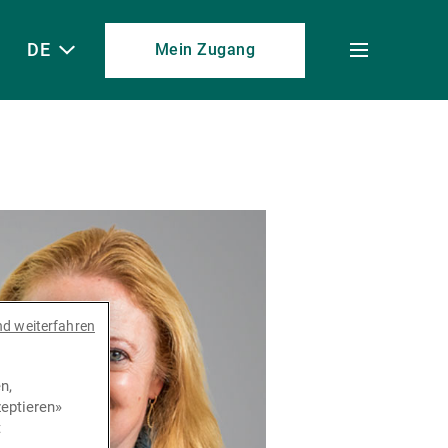
DE
Mein Zugang
Toggle
menu
nd weiterfahren
n,
eptieren»
t