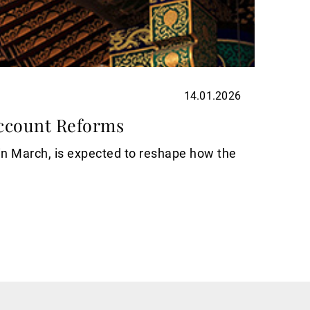
14.01.2026
MACR
Account Reforms
Chin
 in March, is expected to reshape how the
China i
Avanti 