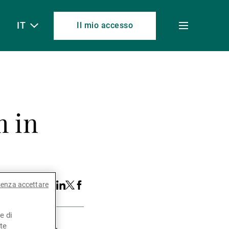
IT
Il mio accesso
Toggle
menu
 in
sto articolo:
senza accettare
Share
Linkedin
Twitter
Facebook
e di
te