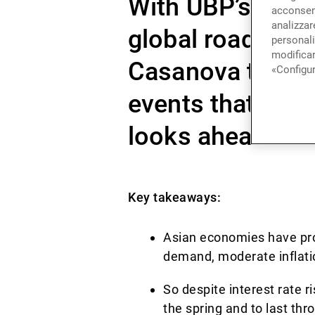
With UBP’s Inve
acconsent
analizzare
global roadshow
personali
modificar
Casanova takes
«Configur
events that mar
looks ahead to t
Key takeaways:
Asian economies have pro
demand, moderate inflati
So despite interest rate r
the spring and to last th