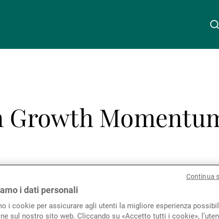
Chi siamo
Linkedin
Instagram
X
Facebook
Youtube
WeChat
Spotify
on Growth Momentum
Wealth Management
Asset Management
Condividere que
Continua 
Gestori patrimoniali indipendenti
iamo i dati personali
mo i cookie per assicurare agli utenti la migliore esperienza possibil
ne sul nostro sito web. Cliccando su «Accetto tutti i cookie», l’uten