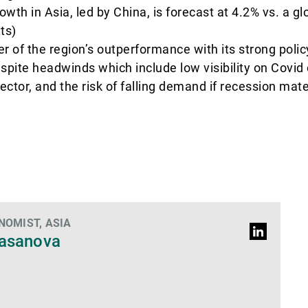
h in Asia, led by China, is forecast at 4.2% vs. a gl
ts)
ver of the region’s outperformance with its strong poli
ite headwinds which include low visibility on Covid
ctor, and the risk of falling demand if recession mate
NOMIST, ASIA
Profilo
Casanova
LinkedIn