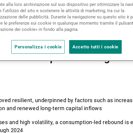
stment Outlook 2023 wrappin
Novità e approfondimenti
e alla loro archiviazione sul suo dispositivo per ottimizzare la nav
 l’utilizzo del sito e sostenere le attività di marketing, tra cui la
, our Asia Senior Economist
zzazione delle pubblicità. Durante la navigazione su questo sito è p
e le preferenze sui cookie in qualunque momento tramite il pulsan
 stock of the major macroe
Contatto
azione dei cookie» in fondo alla pagina.
ked 2022 in and around Chi
Personalizza i cookie
Accetto tutti i cookie
he landscape unfolding in 2
ved resilient, underpinned by factors such as increa
on and renewed long-term capital inflows
ises and high volatility, a consumption-led rebound is e
rough 2024