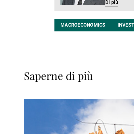
Di più
MACROECONOMICS
INVES
Saperne di più
Avanti
a
leggere