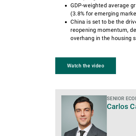
GDP-weighted average growt
(3.8% for emerging marke
China is set to be the dri
reopening momentum, desp
overhang in the housing se
Watch the video
SENIOR ECO
Di
Carlos 
più