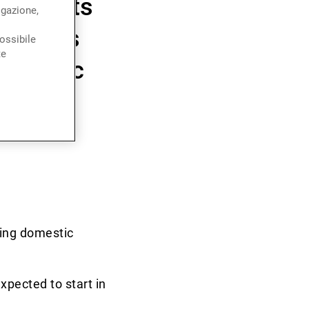
g up its
igazione,
 Carlos
ossibile
te
conomic
na and
023.
sing domestic
xpected to start in