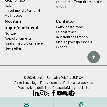
Reddito fisso
La nostra offerta di prodotti e
Azioni
servizi
Investimenti alternativi
Multi-asset
Novità e
Contatto
Come contattarci
approfondimenti
Le nostre sedi
Notizie
Relazioni con i media
Approfondimenti
Media Spokespersons &
Analisi macro giornaliere
Experts
Newsletter
© 2026, Union Bancaire Privée, UBP SA
Avvertenze legali
Protezione dati
Politica dei cookies
Prevenzione delle frodi
Glossario
Mappa del sito
Linkedin
Instagram
X
Facebook
Youtube
WeChat
Spotify