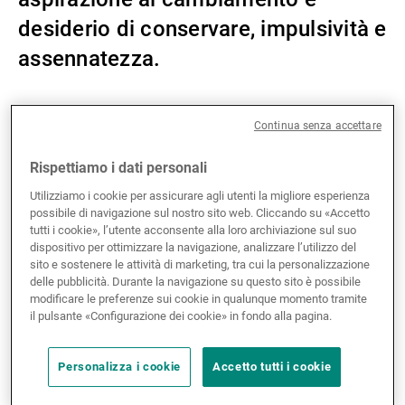
desiderio di conservare, impulsività e
Gestori patrimoniali indipendenti
assennatezza.
Novità e approfondimenti
Continua senza accettare
In questo video Sérène El Masri, Site Manager della
nostra sede di Monaco, e la sua giovane collega
Rispettiamo i dati personali
Bailsa Prakaj discutono come in un team i junior e i
Contatto
senior si integrino tra loro. Secondo Bailsa, «i colleghi
Utilizziamo i cookie per assicurare agli utenti la migliore esperienza
possibile di navigazione sul nostro sito web. Cliccando su «Accetto
più giovani metteranno in discussione i presupposti
tutti i cookie», l’utente acconsente alla loro archiviazione sul suo
esistenti che potrebbero essere nel frattempo superati,
dispositivo per ottimizzare la navigazione, analizzare l’utilizzo del
mentre quelli con una lunga esperienza alle spalle
sito e sostenere le attività di marketing, tra cui la personalizzazione
impediranno che alcune idee stravaganti si
delle pubblicità. Durante la navigazione su questo sito è possibile
modificare le preferenze sui cookie in qualunque momento tramite
trasformino in disastri». Il contributo di entrambi
il pulsante «Configurazione dei cookie» in fondo alla pagina.
consente di raggiungere un equilibrio che realizza le
migliori innovazioni.
Personalizza i cookie
Accetto tutti i cookie