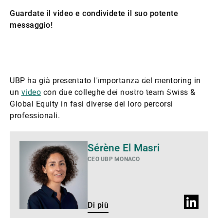
Guardate il video e condividete il suo potente
messaggio!
Questa video è bloccata a causa delle Sue
preferenze relative ai cookie. La preghiamo di
UBP ha già presentato l’importanza del mentoring in
attivare i cookie per visualizzare il contenuto.
un
video
con due colleghe del nostro team Swiss &
Global Equity in fasi diverse dei loro percorsi
professionali.
Di
Sérène El Masri
più
CEO UBP MONACO
Profilo
Di più
LinkedIn