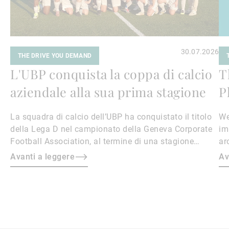
30.07.2026
THE DRIVE YOU DEMAND
L'UBP conquista la coppa di calcio
T
aziendale alla sua prima stagione
P
La squadra di calcio dell’UBP ha conquistato il titolo
We
della Lega D nel campionato della Geneva Corporate
im
Football Association, al termine di una stagione
ar
straordinaria caratterizzata da spirito di squadra,
ph
Avanti a leggere
Av
tenacia e determinazione.
im
th