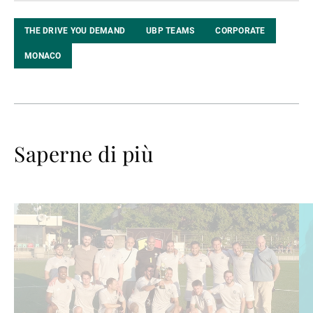
THE DRIVE YOU DEMAND
UBP TEAMS
CORPORATE
MONACO
Saperne di più
Avanti
Av
a
a
leggere
le