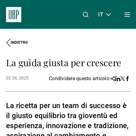
IT
Togg
men
INDIETRO
Linkedin
Instagram
X
Facebook
Youtube
WeChat
Spotify
Il mio accesso
La guida giusta per crescere
Chi siamo
02.06.2025
Condividere questo articolo:
Share
Linkedin
Twitter
Face
Wealth Management
La ricetta per un team di successo è
il giusto equilibrio tra gioventù ed
Asset Management
esperienza, innovazione e tradizione,
aspirazione al cambiamento e