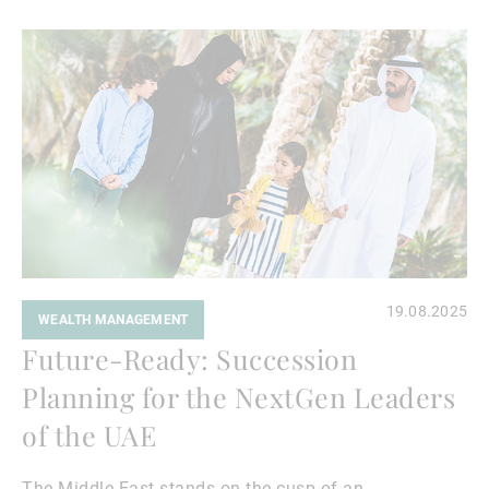
Lire
la
suite
19.08.2025
WEALTH MANAGEMENT
Future-Ready: Succession
Planning for the NextGen Leaders
of the UAE
The Middle East stands on the cusp of an