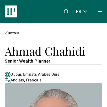
FR
Togg
men
RETOUR
Linkedin
Instagram
X
Facebook
Youtube
WeChat
Spotify
Mon accès
Ahmad Chahidi
À propos de nous
Senior Wealth Planner
Dubaï, Emirats Arabes Unis
Wealth Management
Anglais, Français
Asset Management