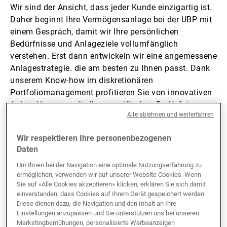
Wir sind der Ansicht, dass jeder Kunde einzigartig ist.
Daher beginnt Ihre Vermögensanlage bei der UBP mit
einem Gespräch, damit wir Ihre persönlichen
Bedürfnisse und Anlageziele vollumfänglich
verstehen. Erst dann entwickeln wir eine angemessene
Anlagestrategie. die am besten zu Ihnen passt. Dank
unserem Know-how im diskretionären
Portfoliomanagement profitieren Sie von innovativen
Anlagelösungen, die Ihre spezifischen Bedürfnisse
Alle ablehnen und weiterfahren
erfüllen. Im Zentrum stehen Vermögenserhalt und
Vermögenswachstum.
Wir respektieren Ihre personenbezogenen
Daten
Um Ihnen bei der Navigation eine optimale Nutzungserfahrung zu
ermöglichen, verwenden wir auf unserer Website Cookies. Wenn
Sie auf «Alle Cookies akzeptieren» klicken, erklären Sie sich damit
Unsere diskretionären
einverstanden, dass Cookies auf Ihrem Gerät gespeichert werden.
Diese dienen dazu, die Navigation und den Inhalt an Ihre
Mandate
Einstellungen anzupassen und Sie unterstützen uns bei unseren
Marketingbemühungen, personalisierte Werbeanzeigen