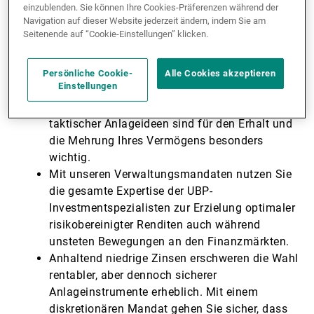
einzublenden. Sie können Ihre Cookies-Präferenzen während der
Navigation auf dieser Website jederzeit ändern, indem Sie am
Seitenende auf “Cookie-Einstellungen” klicken.
In ungewissen Zeiten ist professionelles
Portfoliomanagement besonders gefragt.
Robuste Verfahren und Techniken der
Persönliche Cookie-
Alle Cookies akzeptieren
Einstellungen
Portfoliokonstruktion wie Diversifikation,
Risikomanagement und effiziente Umsetzung
taktischer Anlageideen sind für den Erhalt und
die Mehrung Ihres Vermögens besonders
wichtig.
Mit unseren Verwaltungsmandaten nutzen Sie
die gesamte Expertise der UBP-
Investmentspezialisten zur Erzielung optimaler
risikobereinigter Renditen auch während
unsteten Bewegungen an den Finanzmärkten.
Anhaltend niedrige Zinsen erschweren die Wahl
rentabler, aber dennoch sicherer
Anlageinstrumente erheblich. Mit einem
diskretionären Mandat gehen Sie sicher, dass