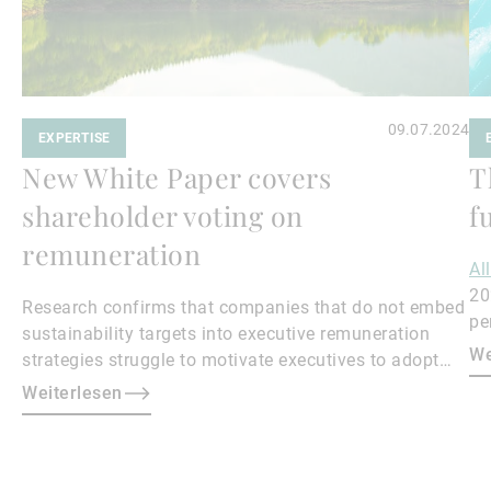
09.07.2024
EXPERTISE
New White Paper covers
T
shareholder voting on
f
remuneration
Al
20
Research confirms that companies that do not embed
pe
sustainability targets into executive remuneration
to
We
strategies struggle to motivate executives to adopt
sustainable practices, leading to misalignment with
Weiterlesen
societal expectations and stakeholder interests.