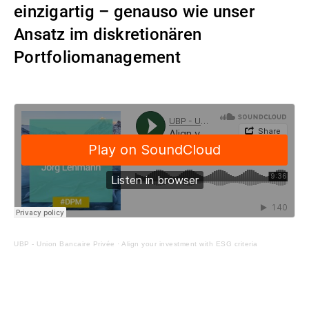
einzigartig – genauso wie unser
Externe Vermögensverwalter
Ansatz im diskretionären
Portfoliomanagement
Nachrichten und Insights
Kontakte
UBP - Union Bancaire Privée
·
Align your investment with ESG criteria