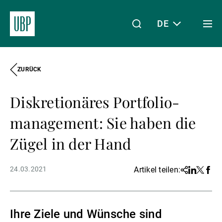
DE
Togg
men
ZURÜCK
Linkedin
Instagram
X
Facebook
Youtube
WeChat
Spotify
Mein Zugang
Diskretionäres Portfolio-
Über uns
management: Sie haben die
Zügel in der Hand
Wealth Management
24.03.2021
Artikel teilen:
Share
Linkedin
Twitter
Face
Asset Management
Ihre Ziele und Wünsche sind