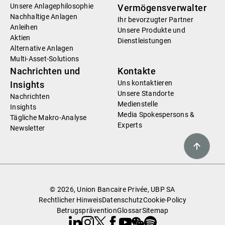
Unsere Anlagephilosophie
Vermögensverwalter
Nachhaltige Anlagen
Ihr bevorzugter Partner
Anleihen
Unsere Produkte und
Aktien
Dienstleistungen
Alternative Anlagen
Multi-Asset-Solutions
Nachrichten und
Kontakte
Uns kontaktieren
Insights
Unsere Standorte
Nachrichten
Medienstelle
Insights
Media Spokespersons &
Tägliche Makro-Analyse
Experts
Newsletter
© 2026, Union Bancaire Privée, UBP SA
Rechtlicher Hinweis
Datenschutz
Cookie-Policy
Betrugsprävention
Glossar
Sitemap
Linkedin
Instagram
X
Facebook
Youtube
WeChat
Spotify