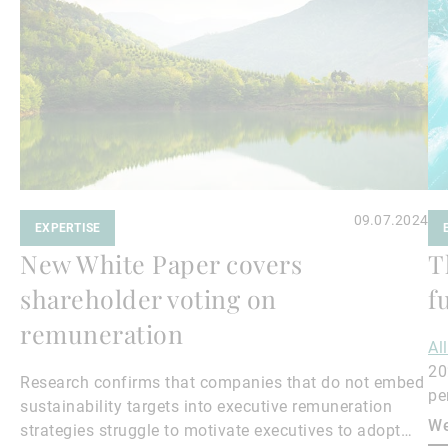
09.07.2024
EXPERTISE
New White Paper covers
T
shareholder voting on
f
remuneration
Al
20
Research confirms that companies that do not embed
pe
sustainability targets into executive remuneration
to
We
strategies struggle to motivate executives to adopt