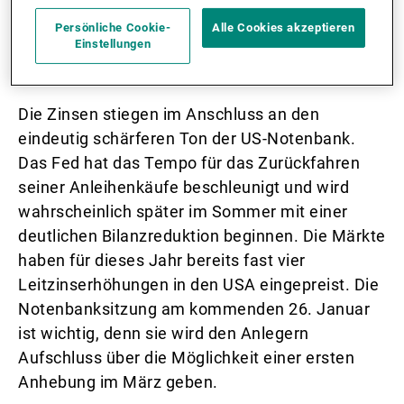
stark. Mit ein Grund dafür ist wahrscheinlich
Persönliche Cookie-
Alle Cookies akzeptieren
auch das üblicherweise im Januar beginnende
Einstellungen
Rebalancing des Rohstoffindex.
Die Zinsen stiegen im Anschluss an den
eindeutig schärferen Ton der US-Notenbank.
Das Fed hat das Tempo für das Zurückfahren
seiner Anleihenkäufe beschleunigt und wird
wahrscheinlich später im Sommer mit einer
deutlichen Bilanzreduktion beginnen. Die Märkte
haben für dieses Jahr bereits fast vier
Leitzinserhöhungen in den USA eingepreist. Die
Notenbanksitzung am kommenden 26. Januar
ist wichtig, denn sie wird den Anlegern
Aufschluss über die Möglichkeit einer ersten
Anhebung im März geben.