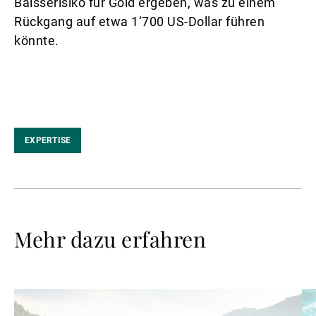
Baisserisiko für Gold ergeben, was zu einem
Rückgang auf etwa 1‘700 US-Dollar führen
könnte.
EXPERTISE
Mehr dazu erfahren
Weiterlesen
We