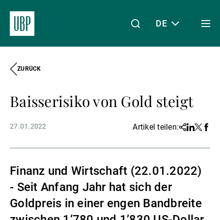
DE
Togg
men
ZURÜCK
Linkedin
Instagram
X
Facebook
Youtube
WeChat
Spotify
Mein Zugang
Baisserisiko von Gold steigt
Über uns
27.01.2022
Artikel teilen:
Share
Linkedin
Twitter
Face
Wealth Management
Finanz und Wirtschaft (22.01.2022)
- Seit Anfang Jahr hat sich der
Asset Management
Goldpreis in einer engen Bandbreite
zwischen 1’780 und 1’830 US-Dollar