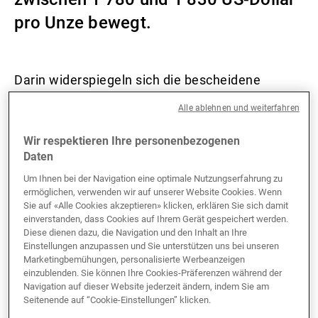
pro Unze bewegt.
Externe Vermögensverwalter
Darin widerspiegeln sich die bescheidene
Nachrichten und Insights
Aufwertung der amerikanischen Währung seit
Alle ablehnen und weiterfahren
Januar und die grossen Abwärtsbewegungen
der Aktien. Angesichts der schwächeren
Kontakte
Wir respektieren Ihre personenbezogenen
Aktienkurse erhielt Gold deutlichen Auftrieb. Als
Daten
Katalysator wirkten dabei höhere Zinsen am
Um Ihnen bei der Navigation eine optimale Nutzungserfahrung zu
ermöglichen, verwenden wir auf unserer Website Cookies. Wenn
kurzen und langen Ende, insbesondere in den
Sie auf «Alle Cookies akzeptieren» klicken, erklären Sie sich damit
USA. So zogen die zweijährigen US-Renditen auf
einverstanden, dass Cookies auf Ihrem Gerät gespeichert werden.
über 1% an, während die zehnjährigen Sätze auf
Diese dienen dazu, die Navigation und den Inhalt an Ihre
Einstellungen anzupassen und Sie unterstützen uns bei unseren
etwa 1,85% kletterten, den höchsten Stand der
Marketingbemühungen, personalisierte Werbeanzeigen
vergangenen zwei Jahre. In Anbetracht der
einzublenden. Sie können Ihre Cookies-Präferenzen während der
Navigation auf dieser Website jederzeit ändern, indem Sie am
kräftigen Steigerung der amerikanischen
Seitenende auf “Cookie-Einstellungen” klicken.
Renditen erwies sich der Goldpreis als ziemlich