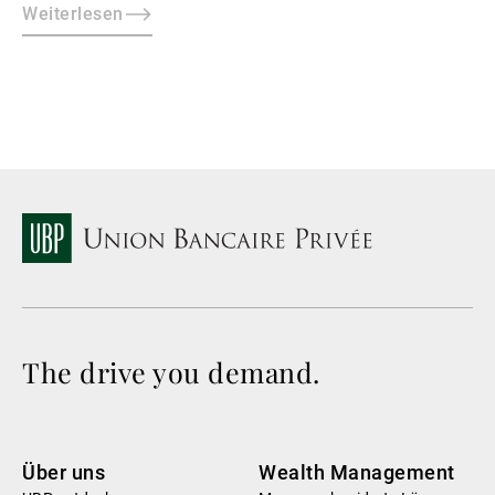
sustainable practices, leading to misalignment with
Weiterlesen
societal expectations and stakeholder interests.
The drive you demand.
Über uns
Wealth Management