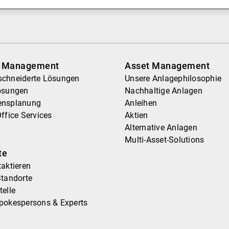
Nachrichten und Insights
Kontakte
h Management
Asset Management
chneiderte Lösungen
Unsere Anlagephilosophie
ösungen
Nachhaltige Anlagen
ensplanung
Anleihen
ffice Services
Aktien
Alternative Anlagen
Multi-Asset-Solutions
te
aktieren
Standorte
elle
pokespersons & Experts