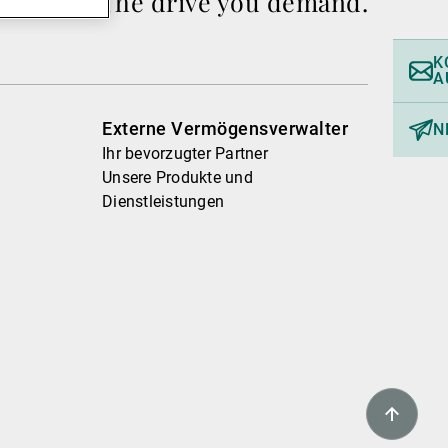
The drive you demand.
K
A
Externe Vermögensverwalter
N
Ihr bevorzugter Partner
Unsere Produkte und
Dienstleistungen