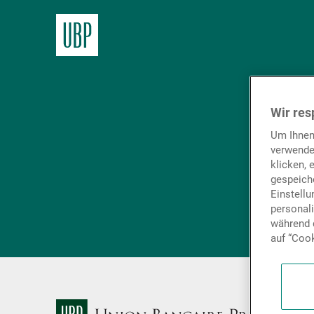
Wir res
Um Ihnen
verwende
klicken, 
gespeiche
Einstell
personal
während d
auf “Cook