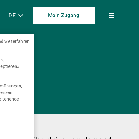
DE
Mein Zugang
Toggle
menu
nd weiterfahren
n
n,
eptieren»
t
n
bemühungen,
renzen
eitenende