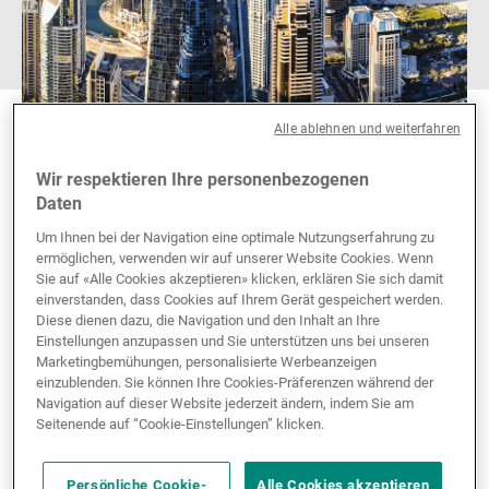
Alle ablehnen und weiterfahren
Wir respektieren Ihre personenbezogenen
Daten
Um Ihnen bei der Navigation eine optimale Nutzungserfahrung zu
ermöglichen, verwenden wir auf unserer Website Cookies. Wenn
Sie auf «Alle Cookies akzeptieren» klicken, erklären Sie sich damit
einverstanden, dass Cookies auf Ihrem Gerät gespeichert werden.
Diese dienen dazu, die Navigation und den Inhalt an Ihre
Aktivitäten in Dubai
Einstellungen anzupassen und Sie unterstützen uns bei unseren
Marketingbemühungen, personalisierte Werbeanzeigen
einzublenden. Sie können Ihre Cookies-Präferenzen während der
Navigation auf dieser Website jederzeit ändern, indem Sie am
Seitenende auf “Cookie-Einstellungen” klicken.
Das Engagement von UBP für den Nahen Osten
und Afrika veranlasste die Bank, eine
Tochtergesellschaft in Dubai zu eröffnen.
Persönliche Cookie-
Alle Cookies akzeptieren