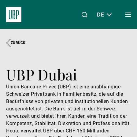
DE
Togg
men
ZURÜCK
Linkedin
Instagram
X
Facebook
Youtube
WeChat
Spotify
Mein Zugang
UBP Dubai
Über uns
Union Bancaire Privée (UBP) ist eine unabhängige
Schweizer Privatbank in Familienbesitz, die auf die
Wealth Management
Bedürfnisse von privaten und institutionellen Kunden
ausgerichtet ist. Die Bank ist tief in der Schweiz
verwurzelt und bietet ihren Kunden eine Tradition der
Asset Management
Kompetenz, Stabilität, Diskretion und Professionalität.
Heute verwaltet UBP über CHF 150 Milliarden