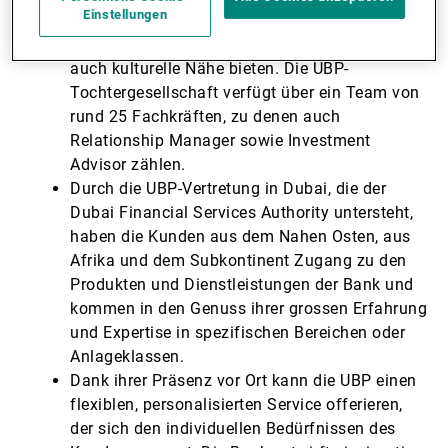
Einstellungen
Damit wollen wir für unsere Kunden direkt vor
Ort sein und ihnen sowohl geografische als
auch kulturelle Nähe bieten. Die UBP-
Tochtergesellschaft verfügt über ein Team von
rund 25 Fachkräften, zu denen auch
Relationship Manager sowie Investment
Advisor zählen.
Durch die UBP-Vertretung in Dubai, die der
Dubai Financial Services Authority untersteht,
haben die Kunden aus dem Nahen Osten, aus
Afrika und dem Subkontinent Zugang zu den
Produkten und Dienstleistungen der Bank und
kommen in den Genuss ihrer grossen Erfahrung
und Expertise in spezifischen Bereichen oder
Anlageklassen.
Dank ihrer Präsenz vor Ort kann die UBP einen
flexiblen, personalisierten Service offerieren,
der sich den individuellen Bedürfnissen des