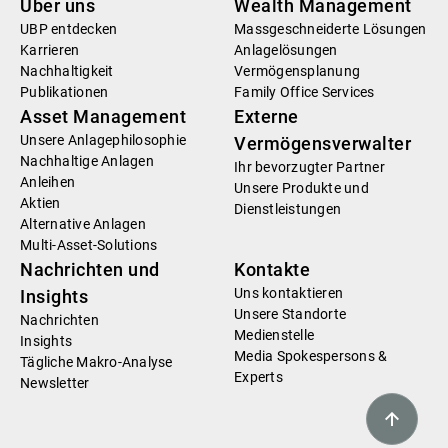
Über uns
Wealth Management
UBP entdecken
Massgeschneiderte Lösungen
Karrieren
Anlagelösungen
Nachhaltigkeit
Vermögensplanung
Publikationen
Family Office Services
Asset Management
Externe
Unsere Anlagephilosophie
Vermögensverwalter
Nachhaltige Anlagen
Ihr bevorzugter Partner
Anleihen
Unsere Produkte und
Aktien
Dienstleistungen
Alternative Anlagen
Multi-Asset-Solutions
Nachrichten und
Kontakte
Uns kontaktieren
Insights
Unsere Standorte
Nachrichten
Medienstelle
Insights
Media Spokespersons &
Tägliche Makro-Analyse
Experts
Newsletter