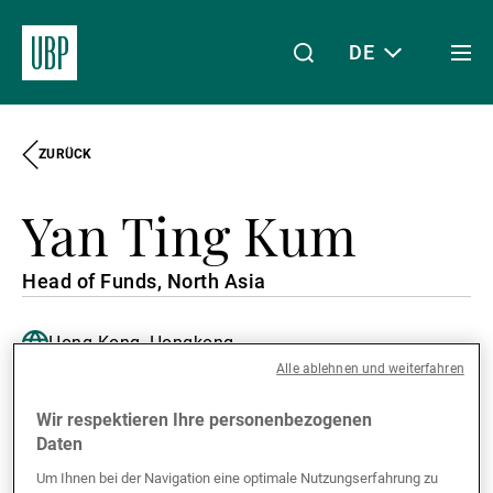
DE
Togg
men
ZURÜCK
Linkedin
Instagram
X
Facebook
Youtube
WeChat
Spotify
Mein Zugang
Yan Ting Kum
Über uns
Head of Funds, North Asia
Hong Kong, Hongkong
Wealth Management
English, Cantonese, Mandarin
Alle ablehnen und weiterfahren
Wir respektieren Ihre personenbezogenen
Asset Management
Daten
Um Ihnen bei der Navigation eine optimale Nutzungserfahrung zu