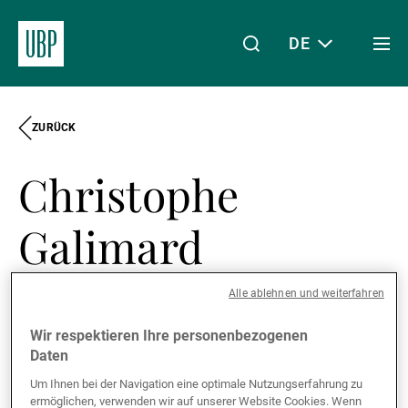
DE
Togg
men
ZURÜCK
Linkedin
Instagram
X
Facebook
Youtube
WeChat
Spotify
Mein Zugang
Christophe
Über uns
Galimard
Group Head of Compliance
Wealth Management
Alle ablehnen und weiterfahren
Geneva, Schweiz
Wir respektieren Ihre personenbezogenen
Daten
English, French
Asset Management
Um Ihnen bei der Navigation eine optimale Nutzungserfahrung zu
ermöglichen, verwenden wir auf unserer Website Cookies. Wenn