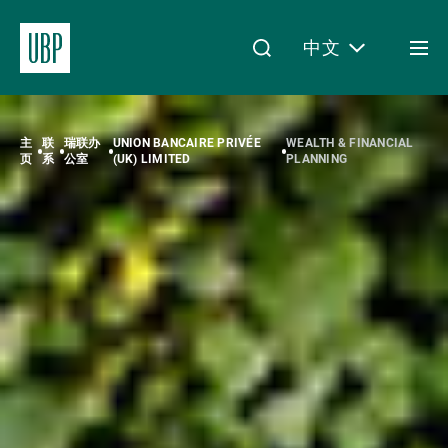
中文
Togg
men
Linkedin
Instagram
X
Facebook
Youtube
WeChat
Spotify
My Access
主
联
瑞联办
UNION BANCAIRE PRIVÉE
WEALTH & FINANCIAL
页
系
公室
(UK) LIMITED
PLANNING
关于我们
财富管理
资产管理