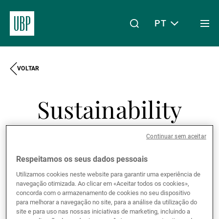
PT
Togg
men
VOLTAR
Linkedin
Instagram
X
Facebook
Youtube
WeChat
Spotify
O meu acesso
Sustainability
Acerca da UBP
letter
Continuar sem aceitar
Gestão de património
Respeitamos os seus dados pessoais
Utilizamos cookies neste website para garantir uma experiência de
Date
Document
navegação otimizada. Ao clicar em «Aceitar todos os cookies»,
concorda com o armazenamento de cookies no seu dispositivo
Gestão de ativos
para melhorar a navegação no site, para a análise da utilização do
09.2024
Sustainability letter
site e para uso nas nossas iniciativas de marketing, incluindo a