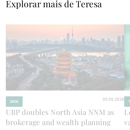
Explorar mais de Teresa
Ler
Le
mais
ma
05.06.2026
ASIA
UBP doubles North Asia NNM as
L
brokerage and wealth planning
v