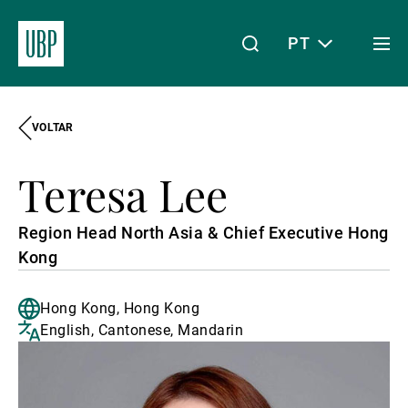
PT
Togg
men
VOLTAR
Linkedin
Instagram
X
Facebook
Youtube
WeChat
Spotify
O meu acesso
Teresa Lee
Acerca da UBP
Region Head North Asia & Chief Executive Hong
Kong
Gestão de património
Hong Kong, Hong Kong
English, Cantonese, Mandarin
Gestão de ativos