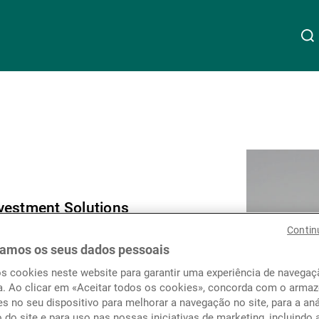
Acerca da UBP
Linkedin
Instagram
X
Facebook
Youtube
WeChat
Spotify
Gestão de património
vestment Solutions
Gestão de ativos
Contin
amos os seus dados pessoais
Gestores de ativos externos
os cookies neste website para garantir uma experiência de navega
a. Ao clicar em «Aceitar todos os cookies», concorda com o arm
s no seu dispositivo para melhorar a navegação no site, para a aná
o do site e para uso nas nossas iniciativas de marketing, incluindo 