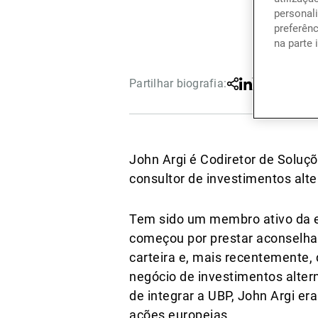
personali
preferên
na parte 
Partilhar biografia:
Partilhar
Linkedin
Twitter
Faceboo
John Argi é Codiretor de Soluçõ
consultor de investimentos alt
Tem sido um membro ativo da eq
começou por prestar aconselhame
carteira e, mais recentemente,
negócio de investimentos altern
de integrar a UBP, John Argi er
ações europeias.