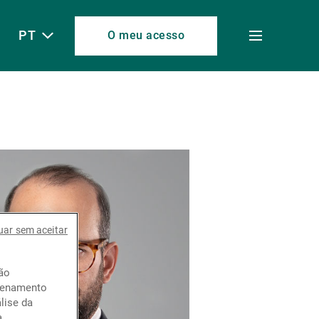
PT
O meu acesso
Toggle
menu
uar sem aceitar
ção
azenamento
lise da
a