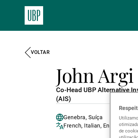
VOLTAR
John Argi
Co-Head UBP Alternative In
(AIS)
Respeit
Genebra, Suíça
Utilizam
otimizad
French, Italian, English
de cookie
utilizaçã