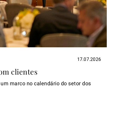
17.07.2026
ASSET
om clientes
Deco
 um marco no calendário do setor dos
In a tr
the ris
Ler mai