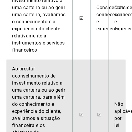
investimento relativo a
uma carteira ou ao gerir
Considerado
Consid
uma carteira, avaliamos
conhecedor
conhec
☑
o conhecimento e a
e
e
experiência do cliente
experiente
experie
relativamente a
instrumentos e serviços
financeiros
Ao prestar
aconselhamento de
investimento relativo a
uma carteira ou ao gerir
uma carteira, para além
do conhecimento e
Não
experiência do cliente,
aplicáve
☑
☑
avaliamos a situação
por
financeira e os
lei