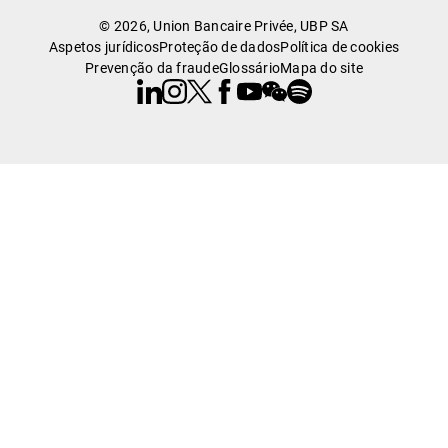
© 2026, Union Bancaire Privée, UBP SA
Aspetos jurídicos
Proteção de dados
Política de cookies
Prevenção da fraude
Glossário
Mapa do site
Linkedin
Instagram
X
Facebook
Youtube
WeChat
Spotify