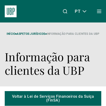
PT
Togg
men
Linkedin
Instagram
X
Facebook
Youtube
WeChat
Spotify
O meu acesso
INÍCIO
ASPETOS JURÍDICOS
INFORMAÇÃO PARA CLIENTES DA UBP
Informação para
Acerca da UBP
clientes da UBP
Gestão de património
Gestão de ativos
Voltar à Lei de Serviços Financeiros da Suíça
(FinSA)