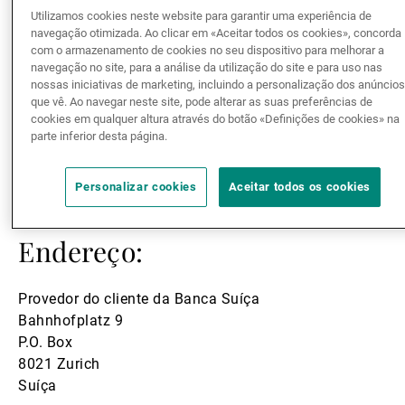
Em caso de conflito com o Banco, depois de falar
Utilizamos cookies neste website para garantir uma experiência de
navegação otimizada. Ao clicar em «Aceitar todos os cookies», concorda
com o Banco e antes de recorrer a um processo
com o armazenamento de cookies no seu dispositivo para melhorar a
judicial, os clientes podem dirigir-se ao Provedor do
navegação no site, para a análise da utilização do site e para uso nas
cliente da Banca Suíça (Swiss Banking Ombudsman)
nossas iniciativas de marketing, incluindo a personalização dos anúncio
para mediação. Por uma taxa modesta ou mesmo
que vê. Ao navegar neste site, pode alterar as suas preferências de
cookies em qualquer altura através do botão «Definições de cookies» na
gratuita, o Provedor de Justiça avaliará o litígio e
parte inferior desta página.
atuará enquanto mediador neutro entre as partes.
Personalizar cookies
Aceitar todos os cookies
Complaints Policy
(EN)
Endereço:
Provedor do cliente da Banca Suíça
Bahnhofplatz 9
P.O. Box
8021 Zurich
Suíça