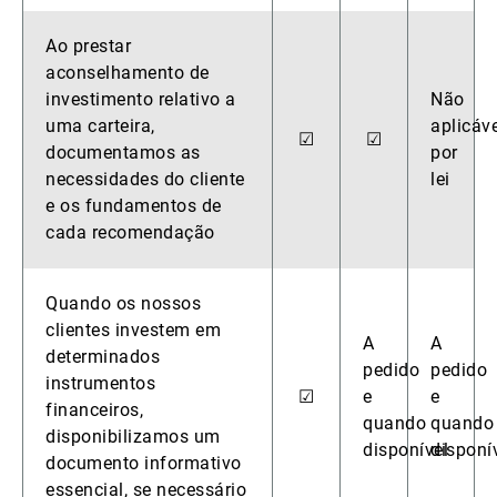
Ao prestar
aconselhamento de
investimento relativo a
Não
uma carteira,
aplicáve
☑
☑
documentamos as
por
necessidades do cliente
lei
e os fundamentos de
cada recomendação
Quando os nossos
clientes investem em
A
A
determinados
pedido
pedido
instrumentos
☑
e
e
financeiros,
quando
quando
disponibilizamos um
disponível
disponí
documento informativo
essencial, se necessário