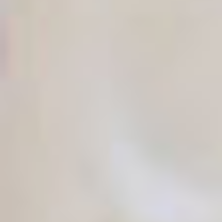
Gestori patrimoniali indipendenti
Novità e approfondimenti
Contatto