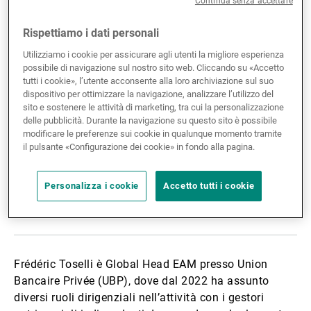
Continua senza accettare
Gestori patrimoniali indipendenti
Rispettiamo i dati personali
Utilizziamo i cookie per assicurare agli utenti la migliore esperienza
possibile di navigazione sul nostro sito web. Cliccando su «Accetto
Novità e approfondimenti
tutti i cookie», l’utente acconsente alla loro archiviazione sul suo
dispositivo per ottimizzare la navigazione, analizzare l’utilizzo del
sito e sostenere le attività di marketing, tra cui la personalizzazione
delle pubblicità. Durante la navigazione su questo sito è possibile
Contatto
modificare le preferenze sui cookie in qualunque momento tramite
il pulsante «Configurazione dei cookie» in fondo alla pagina.
Personalizza i cookie
Accetto tutti i cookie
Condividere la biografia:
Condividere
Linkedin
Twitter
Facebook
Frédéric Toselli è Global Head EAM presso Union
Bancaire Privée (UBP), dove dal 2022 ha assunto
diversi ruoli dirigenziali nell’attività con i gestori