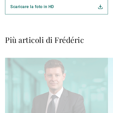
Scaricare la foto in HD
Più articoli di Frédéric
Avanti
Av
a
a
leggere
le