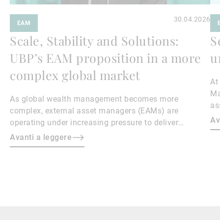
30.04.2026
EAM
Scale, Stability and Solutions:
S
UBP’s EAM proposition in a more
u
complex global market
At
Ma
As global wealth management becomes more
as
complex, external asset managers (EAMs) are
an
Av
operating under increasing pressure to deliver
of
performance, manage costs, and differentiate their
Avanti a leggere
bu
propositions.